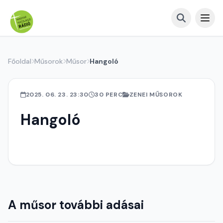
Főoldal
Műsorok
Műsor
Hangoló
2025. 06. 23. 23:30
30 PERC
ZENEI MŰSOROK
Hangoló
A műsor további adásai