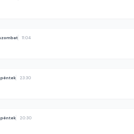
szombat
11:04
péntek
23:30
péntek
20:30