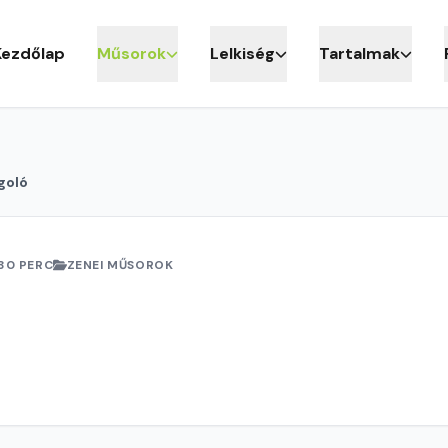
Kezdőlap
Műsorok
Lelkiség
Tartalmak
goló
30 PERC
ZENEI MŰSOROK