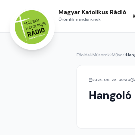
Magyar Katolikus Rádió
Örömhír mindenkinek!
Főoldal
Műsorok
Műsor
Han
2025. 06. 22. 09:30
Hangoló