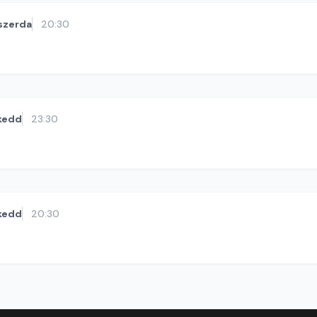
szerda
20:30
kedd
23:30
kedd
20:30