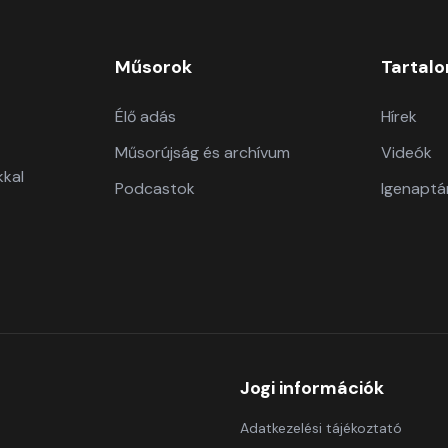
Műsorok
Tartal
Élő adás
Hírek
Műsorújság és archívum
Videók
kkal
Podcastok
Igenaptá
Jogi információk
Adatkezelési tájékoztató