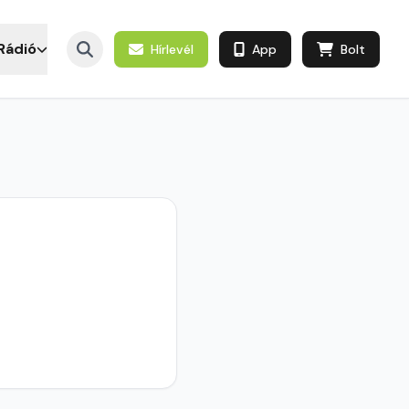
Rádió
Hírlevél
App
Bolt