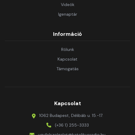
Videók
Igenaptár
Információ
Rólunk
Kapcsolat
Támogatás
Kapcsolat
1062 Budapest, Délibáb u. 15.-17.
(+36 1) 255-3333
ugyfelszolgalat@katolikusradio.hu