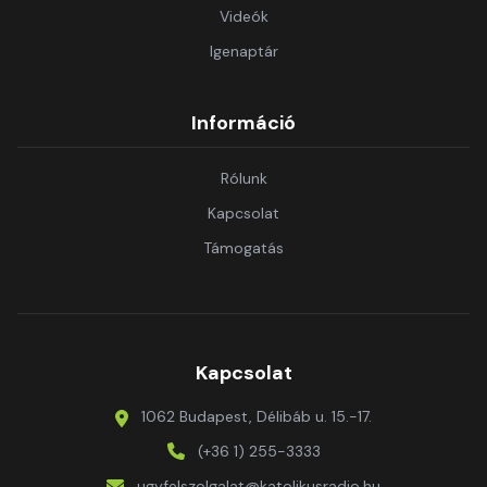
Videók
Igenaptár
Információ
Rólunk
Kapcsolat
Támogatás
Kapcsolat
1062 Budapest, Délibáb u. 15.-17.
(+36 1) 255-3333
ugyfelszolgalat@katolikusradio.hu