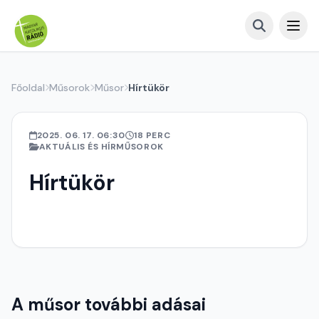
Főoldal
Műsorok
Műsor
Hírtükör
2025. 06. 17. 06:30
18 PERC
AKTUÁLIS ÉS HÍRMŰSOROK
Hírtükör
A műsor további adásai