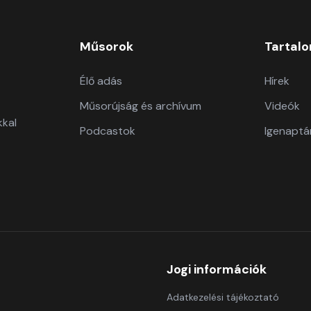
Műsorok
Tartal
Élő adás
Hírek
Műsorújság és archívum
Videók
kkal
Podcastok
Igenaptá
Jogi információk
Adatkezelési tájékoztató