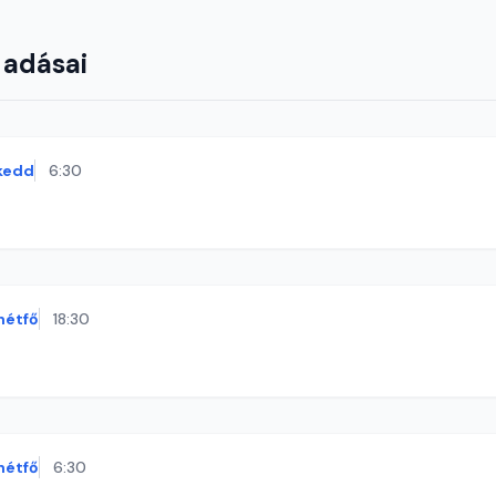
 adásai
kedd
6:30
hétfő
18:30
hétfő
6:30