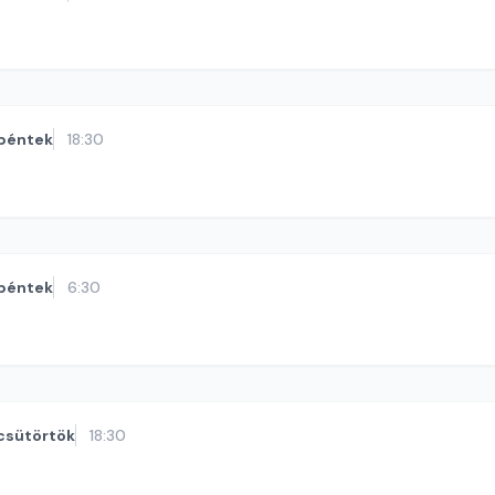
péntek
18:30
péntek
6:30
csütörtök
18:30