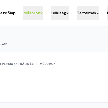
Kezdőlap
Műsorok
Lelkiség
Tartalmak
ükör
8 PERC
AKTUÁLIS ÉS HÍRMŰSOROK