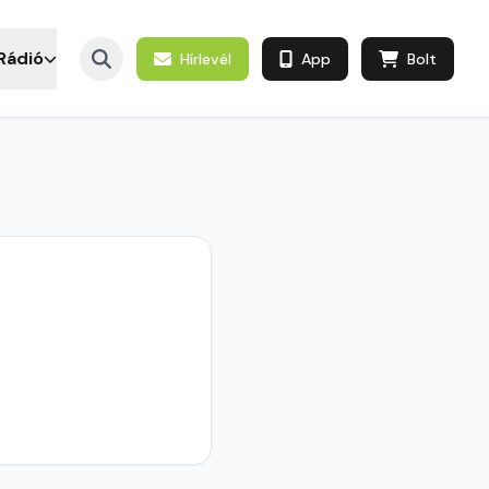
Rádió
Hírlevél
App
Bolt