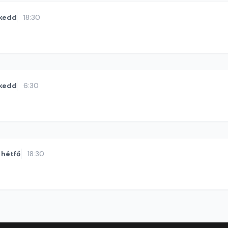
kedd
18:30
kedd
6:30
hétfő
18:30