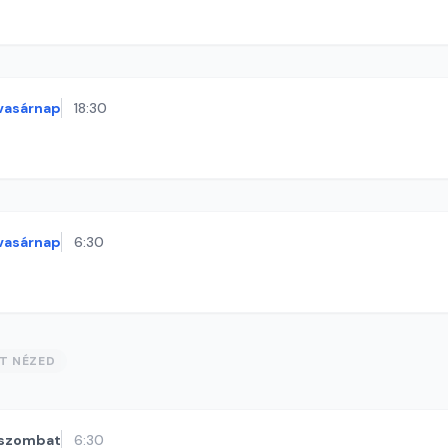
vasárnap
18:30
vasárnap
6:30
ST NÉZED
szombat
6:30