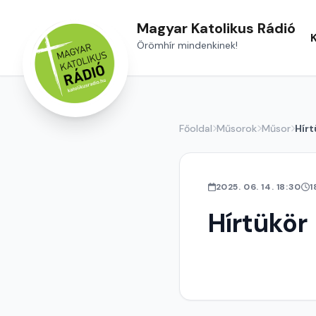
Magyar Katolikus Rádió
Örömhír mindenkinek!
Főoldal
Műsorok
Műsor
Hírt
2025. 06. 14. 18:30
1
Hírtükör