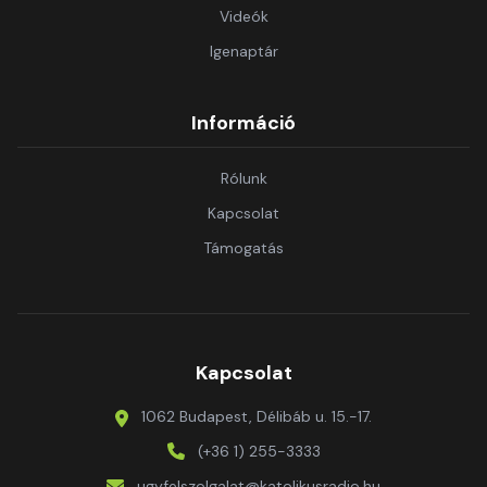
Videók
Igenaptár
Információ
Rólunk
Kapcsolat
Támogatás
Kapcsolat
1062 Budapest, Délibáb u. 15.-17.
(+36 1) 255-3333
ugyfelszolgalat@katolikusradio.hu