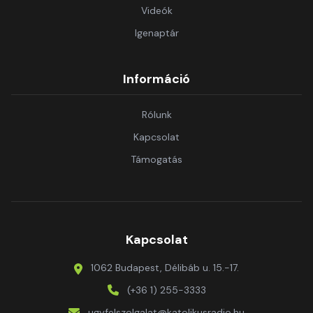
Videók
Igenaptár
Információ
Rólunk
Kapcsolat
Támogatás
Kapcsolat
1062 Budapest, Délibáb u. 15.-17.
(+36 1) 255-3333
ugyfelszolgalat@katolikusradio.hu