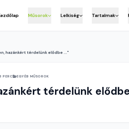
Kezdőlap
Műsorok
Lelkiség
Tartalmak
en, hazánkért térdelünk elődbe ..."
3 PERC
EGYÉB MŰSOROK
azánkért térdelünk elődbe 