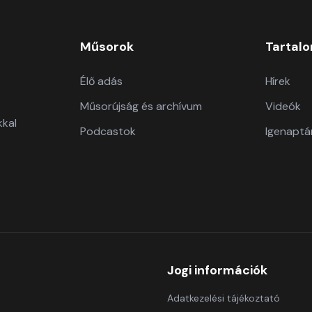
Műsorok
Tartal
Élő adás
Hírek
Műsorújság és archívum
Videók
kkal
Podcastok
Igenaptá
Jogi információk
Adatkezelési tájékoztató