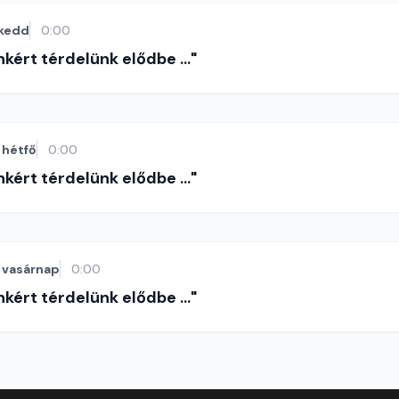
kedd
0:00
nkért térdelünk elődbe ..."
hétfő
0:00
nkért térdelünk elődbe ..."
vasárnap
0:00
nkért térdelünk elődbe ..."