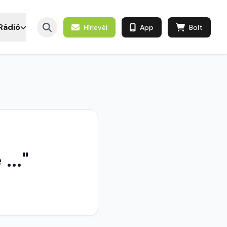
Rádió
Hírlevél
App
Bolt
..."