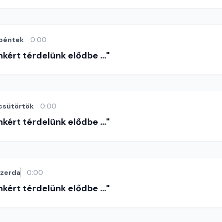
péntek
0:00
nkért térdelünk elődbe ..."
csütörtök
0:00
nkért térdelünk elődbe ..."
szerda
0:00
nkért térdelünk elődbe ..."