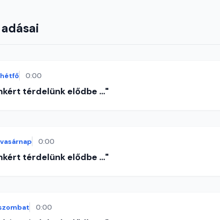
 adásai
hétfő
0:00
nkért térdelünk elődbe ..."
vasárnap
0:00
nkért térdelünk elődbe ..."
szombat
0:00