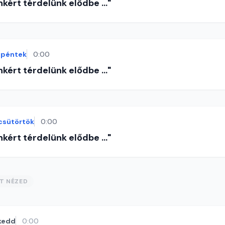
nkért térdelünk elődbe ..."
péntek
0:00
nkért térdelünk elődbe ..."
csütörtök
0:00
nkért térdelünk elődbe ..."
ST NÉZED
kedd
0:00