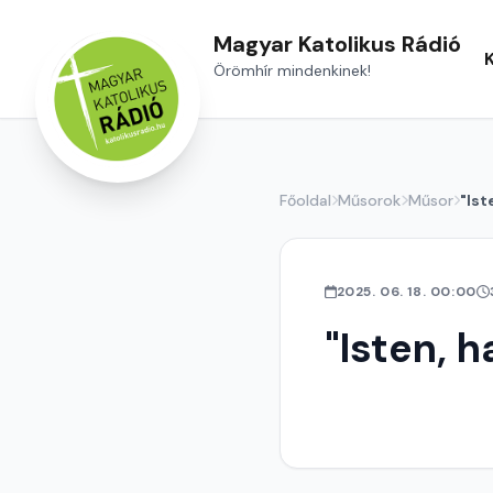
Magyar Katolikus Rádió
Örömhír mindenkinek!
Főoldal
Műsorok
Műsor
"Ist
2025. 06. 18. 00:00
"Isten, h