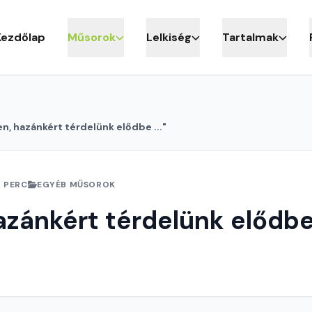
Kezdőlap
Műsorok
Lelkiség
Tartalmak
en, hazánkért térdelünk elődbe ..."
3 PERC
EGYÉB MŰSOROK
azánkért térdelünk elődbe 