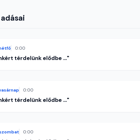
 adásai
hétfő
0:00
nkért térdelünk elődbe ..."
vasárnap
0:00
nkért térdelünk elődbe ..."
szombat
0:00