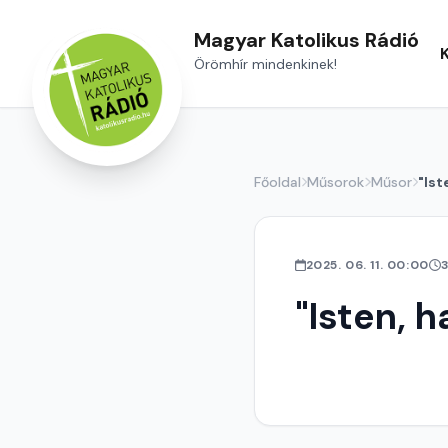
Magyar Katolikus Rádió
Örömhír mindenkinek!
Főoldal
Műsorok
Műsor
"Ist
2025. 06. 11. 00:00
"Isten, h