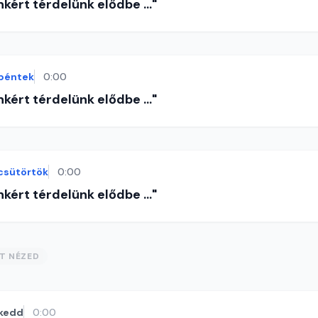
nkért térdelünk elődbe ..."
péntek
0:00
nkért térdelünk elődbe ..."
csütörtök
0:00
nkért térdelünk elődbe ..."
ST NÉZED
kedd
0:00