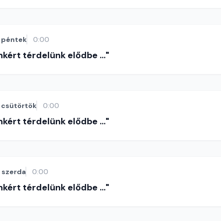
péntek
0:00
nkért térdelünk elődbe ..."
csütörtök
0:00
nkért térdelünk elődbe ..."
szerda
0:00
nkért térdelünk elődbe ..."