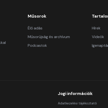
Műsorok
Tartal
Élő adás
Hírek
Műsorújság és archívum
Videók
kkal
Podcastok
Igenaptá
Jogi információk
Adatkezelési tájékoztató