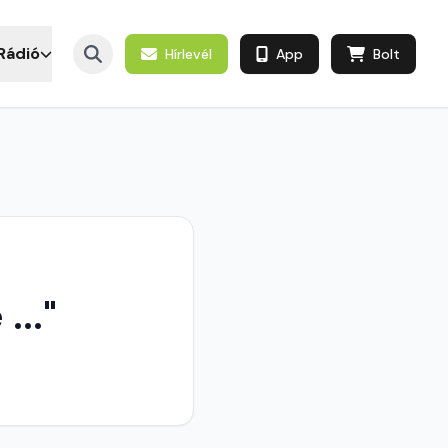
Rádió
Hírlevél
App
Bolt
..."