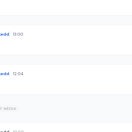
kedd
13:00
kedd
12:04
ST NÉZED