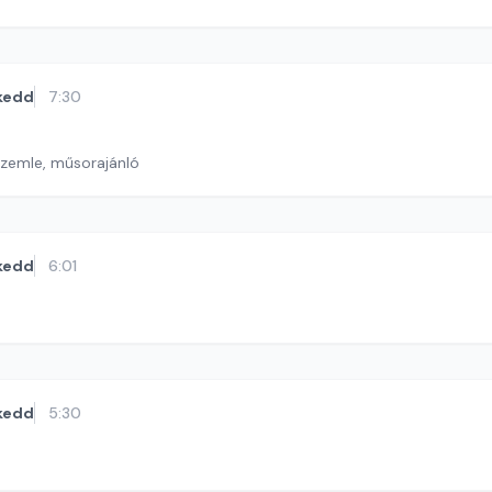
kedd
7:30
szemle, műsorajánló
kedd
6:01
kedd
5:30