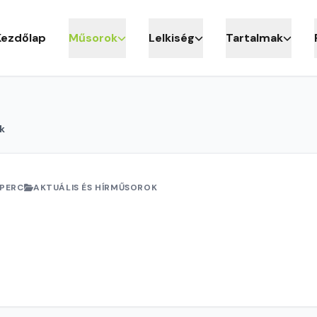
Kezdőlap
Műsorok
Lelkiség
Tartalmak
k
 PERC
AKTUÁLIS ÉS HÍRMŰSOROK