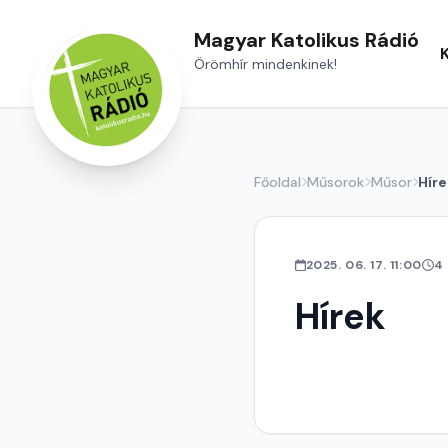
Magyar Katolikus Rádió
Örömhír mindenkinek!
Főoldal
Műsorok
Műsor
Híre
2025. 06. 17. 11:00
4
Hírek