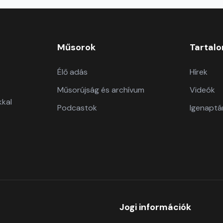
Műsorok
Tartal
Élő adás
Hírek
Műsorújság és archívum
Videók
kkal
Podcastok
Igenaptá
Jogi információk