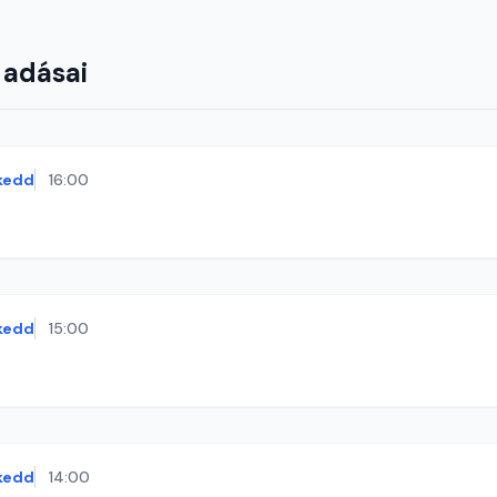
 adásai
kedd
16:00
kedd
15:00
kedd
14:00