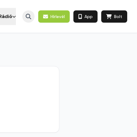
Rádió
Hírlevél
App
Bolt