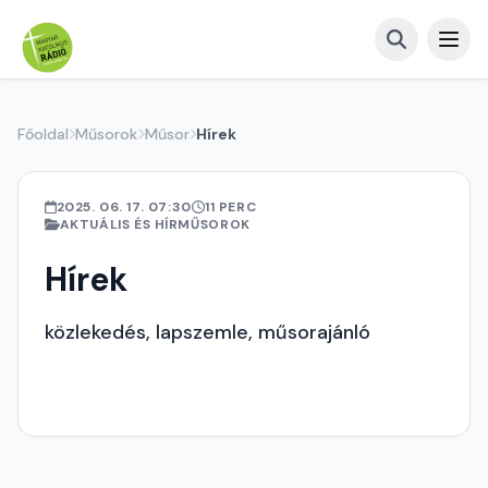
Főoldal
Műsorok
Műsor
Hírek
2025. 06. 17. 07:30
11 PERC
AKTUÁLIS ÉS HÍRMŰSOROK
Hírek
közlekedés, lapszemle, műsorajánló