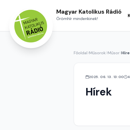
Magyar Katolikus Rádió
Örömhír mindenkinek!
Főoldal
Műsorok
Műsor
Híre
2025. 06. 13. 13:00
4
Hírek