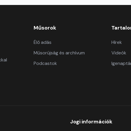
Műsorok
Tartal
Élő adás
Hírek
Műsorújság és archívum
Videók
kkal
Podcastok
Igenaptá
Jogi információk