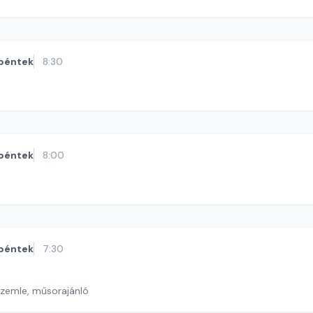
péntek
8:30
péntek
8:00
péntek
7:30
szemle, műsorajánló