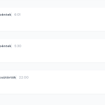
péntek
6:01
péntek
5:30
csütörtök
22:00