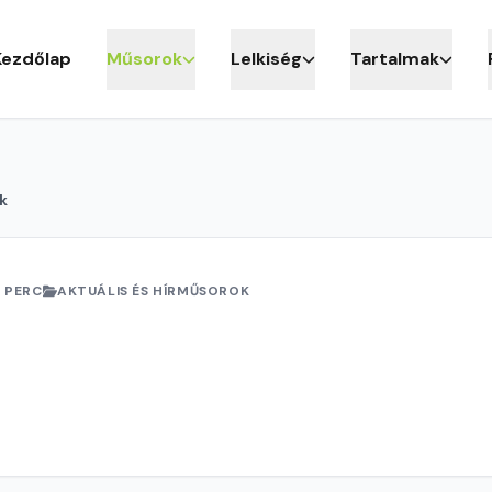
Kezdőlap
Műsorok
Lelkiség
Tartalmak
k
 PERC
AKTUÁLIS ÉS HÍRMŰSOROK