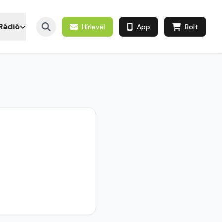
Rádió
Hírlevél
App
Bolt