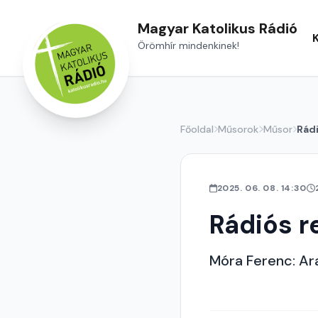
Magyar Katolikus Rádió
Örömhír mindenkinek!
Főoldal
Műsorok
Műsor
Rád
2025. 06. 08. 14:30
Rádiós r
Móra Ferenc: Ar