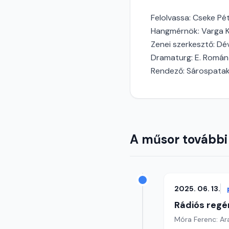
Felolvassa: Cseke Pé
Hangmérnök: Varga K
Zenei szerkesztő: Dé
Dramaturg: E. Román
Rendező: Sárospatak
A műsor további
2025. 06. 13.
Rádiós regé
Móra Ferenc: Ar