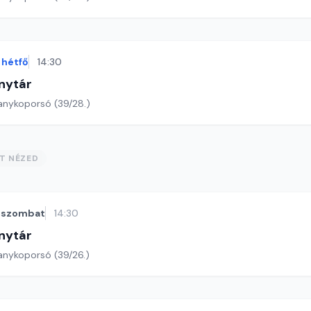
hétfő
14:30
nytár
anykoporsó (39/28.)
ST NÉZED
szombat
14:30
nytár
anykoporsó (39/26.)