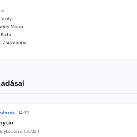
ter
ároly
vény Mária
 Kata
i Zsuzsanna
 adásai
péntek
14:30
nytár
anykoporsó (39/32.)