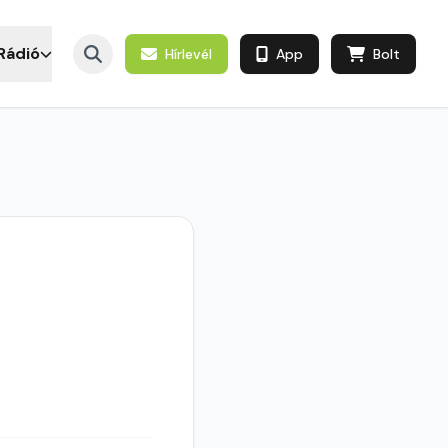
Rádió
Hírlevél
App
Bolt