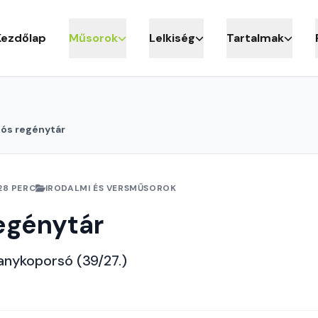
Kezdőlap
Műsorok
Lelkiség
Tartalmak
iós regénytár
28 PERC
IRODALMI ÉS VERSMŰSOROK
egénytár
anykoporsó (39/27.)