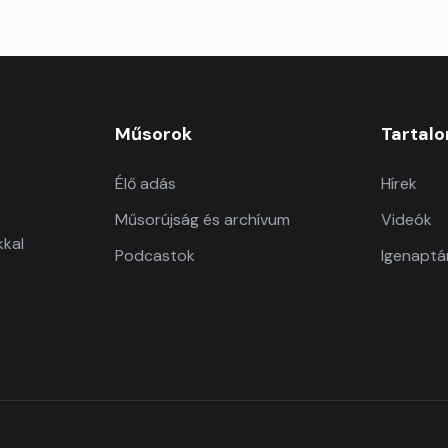
Műsorok
Tartal
Élő adás
Hírek
Műsorújság és archívum
Videók
kkal
Podcastok
Igenaptá