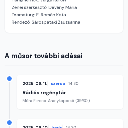
Zenei szerkesztő: Dévény Mária
Dramaturg: E. Román Kata
Rendező: Sárospataki Zsuzsanna
A műsor további adásai
2025. 06. 11.
szerda
14:30
Rádiós regénytár
Móra Ferenc: Aranykoporsó (39/30.)
2025. 06. 10.
kedd
14:30