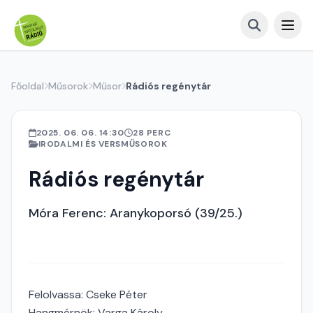
Főoldal
Műsorok
Műsor
Rádiós regénytár
2025. 06. 06. 14:30
28 PERC
IRODALMI ÉS VERSMŰSOROK
Rádiós regénytár
Móra Ferenc: Aranykoporsó (39/25.)
Felolvassa: Cseke Péter
Hangmérnök: Varga Károly