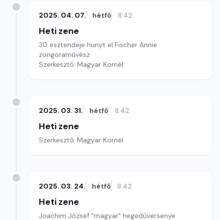
2025. 04. 07.
hétfő
8:42
Heti zene
30 esztendeje hunyt el Fischer Annie
zongoraművész
Szerkesztő: Magyar Kornél
2025. 03. 31.
hétfő
8:42
Heti zene
Szerkesztő: Magyar Kornél
2025. 03. 24.
hétfő
8:42
Heti zene
Joachim József "magyar" hegedűversenye