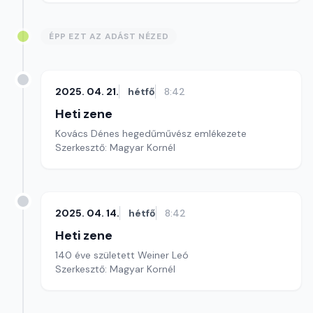
ÉPP EZT AZ ADÁST NÉZED
2025. 04. 21.
hétfő
8:42
Heti zene
Kovács Dénes hegedűművész emlékezete
Szerkesztő: Magyar Kornél
2025. 04. 14.
hétfő
8:42
Heti zene
140 éve született Weiner Leó
Szerkesztő: Magyar Kornél