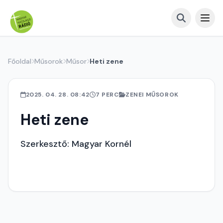
Főoldal
Műsorok
Műsor
Heti zene
2025. 04. 28. 08:42
7 PERC
ZENEI MŰSOROK
Heti zene
Szerkesztő: Magyar Kornél