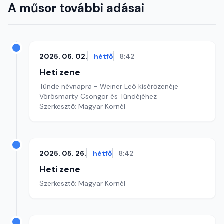
A műsor további adásai
2025. 06. 02.
hétfő
8:42
Heti zene
Tünde névnapra - Weiner Leó kísérőzenéje
Vörösmarty Csongor és Tündéjéhez
Szerkesztő: Magyar Kornél
2025. 05. 26.
hétfő
8:42
Heti zene
Szerkesztő: Magyar Kornél