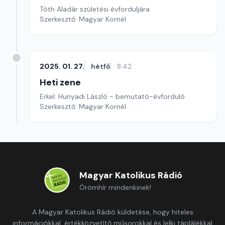
Tóth Aladár születési évforduljára
Szerkesztő: Magyar Kornél
2025. 01. 27.
hétfő
8:42
Heti zene
Erkel: Hunyadi László - bemutató-évforduló
Szerkesztő: Magyar Kornél
Magyar Katolikus Rádió
Örömhír mindenkinek!
A Magyar Katolikus Rádió küldetése, hogy hiteles
információkkal, értékközvetítő műsorokkal és lelki táplálékkal