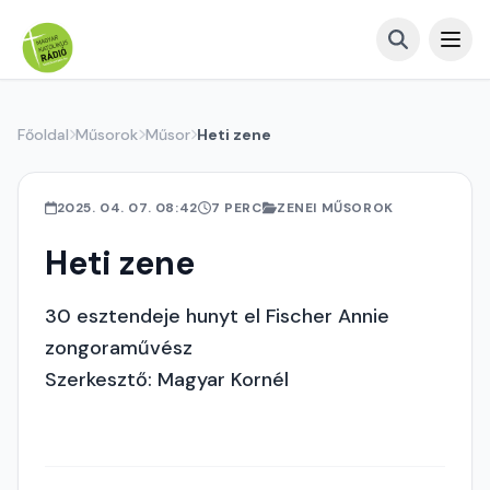
Főoldal
Műsorok
Műsor
Heti zene
2025. 04. 07. 08:42
7 PERC
ZENEI MŰSOROK
Heti zene
30 esztendeje hunyt el Fischer Annie
zongoraművész
Szerkesztő: Magyar Kornél