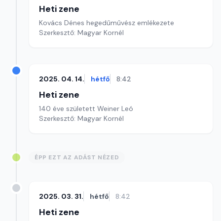
Heti zene
Kovács Dénes hegedűművész emlékezete
Szerkesztő: Magyar Kornél
2025. 04. 14.
hétfő
8:42
Heti zene
140 éve született Weiner Leó
Szerkesztő: Magyar Kornél
ÉPP EZT AZ ADÁST NÉZED
2025. 03. 31.
hétfő
8:42
Heti zene