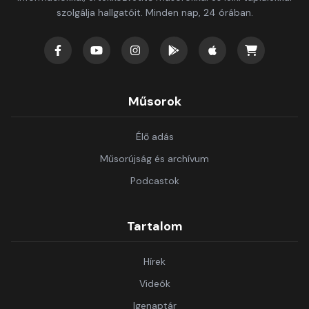
szolgálja hallgatóit. Minden nap, 24 órában.
Műsorok
Élő adás
Műsorújság és archívum
Podcastok
Tartalom
Hírek
Videók
Igenaptár