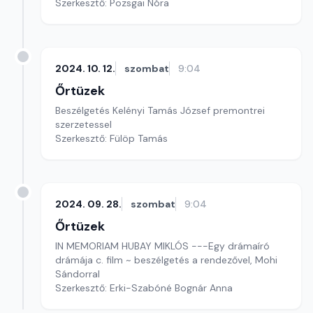
Szerkesztő: Pozsgai Nóra
2024. 10. 12.
szombat
9:04
Őrtüzek
Beszélgetés Kelényi Tamás József premontrei
szerzetessel
Szerkesztő: Fülöp Tamás
2024. 09. 28.
szombat
9:04
Őrtüzek
IN MEMORIAM HUBAY MIKLÓS ---Egy drámaíró
drámája c. film ~ beszélgetés a rendezővel, Mohi
Sándorral
Szerkesztő: Erki-Szabóné Bognár Anna