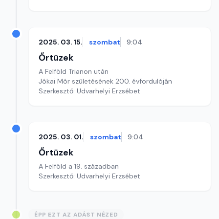
2025. 03. 15.
szombat
9:04
Őrtüzek
A Felföld Trianon után
Jókai Mór születésének 200. évfordulóján
Szerkesztő: Udvarhelyi Erzsébet
2025. 03. 01.
szombat
9:04
Őrtüzek
A Felföld a 19. században
Szerkesztő: Udvarhelyi Erzsébet
ÉPP EZT AZ ADÁST NÉZED