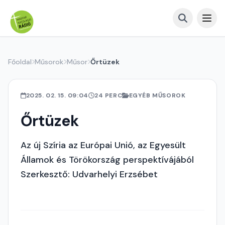
Főoldal
Műsorok
Műsor
Őrtüzek
2025. 02. 15. 09:04
24 PERC
EGYÉB MŰSOROK
Őrtüzek
Az új Szíria az Európai Unió, az Egyesült
Államok és Törökország perspektívájából
Szerkesztő: Udvarhelyi Erzsébet