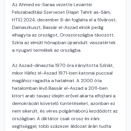
Az Ahmed es-Saraa vezette Levantei
Felszabadítási Szervezet (Hajat Tahrír as-Sám,
HTS) 2024. december 8-án foglalta el a fővárost,
Damaszkuszt, Bassár el-Aszad elnök pedig
elhagyta az országot, Oroszországba távozott.
Szíria az elmúlt hónapban újraindult: visszatértek
a nyugati termékek az országba.
Az Aszad-dinasztia 1970 óra irányította Szíriát,
mikor Háfez el-Aszad 1971-ben katonai puccsal
magához ragadta a hatalmat. A 2000 óta
hatalomban lévő Bassár el-Aszad a 2011-ben
kitört arab tavasz idején erővel akarta elfojtani a
demokráciát követelő tüntetéseket, azonban ez
nem sikerült, és véres polgárháború kezdődött az
országban. A diktátor csak orosz és iráni
segítséggel, több százezer áldozat árán tudta