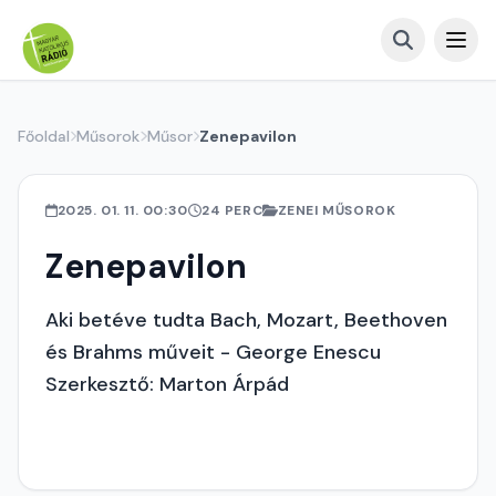
Főoldal
Műsorok
Műsor
Zenepavilon
2025. 01. 11. 00:30
24 PERC
ZENEI MŰSOROK
Zenepavilon
Aki betéve tudta Bach, Mozart, Beethoven
és Brahms műveit - George Enescu
Szerkesztő: Marton Árpád