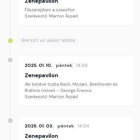
Zenepavilon
Főszerepben a szaxofon
Szerkesztő: Marton Árpád
ÉPP EZT AZ ADÁST NÉZED
2025. 01. 10.
péntek
14:04
Zenepavilon
Aki betéve tudta Bach, Mozart, Beethoven és
Brahms műveit - George Enescu
Szerkesztő: Marton Árpád
2025. 01. 03.
péntek
14:04
Zenepavilon