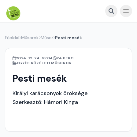
Főoldal
Műsorok
Műsor
Pesti mesék
2024. 12. 24. 16:04
24 PERC
EGYÉB KÖZÉLETI MŰSOROK
Pesti mesék
Királyi karácsonyok öröksége
Szerkesztő: Hámori Kinga