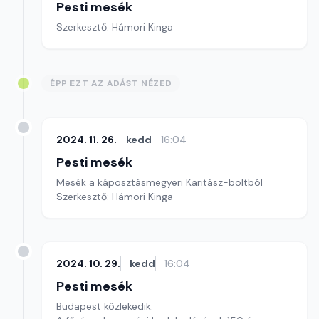
Pesti mesék
Szerkesztő: Hámori Kinga
ÉPP EZT AZ ADÁST NÉZED
2024. 11. 26.
kedd
16:04
Pesti mesék
Mesék a káposztásmegyeri Karitász-boltból
Szerkesztő: Hámori Kinga
2024. 10. 29.
kedd
16:04
Pesti mesék
Budapest közlekedik.