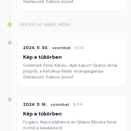
Szerkesztő: Szikora József
ÉPP EZT AZ ADÁST NÉZED
2024. 11. 30.
szombat
9:04
Kép a tükörben
Goldmark Péter Károly-díjat kapott Spányi Antal
püspök, a Katolikus Rádió vezérigazgatója
Szerkesztő: Szikora József
2024. 11. 16.
szombat
9:04
Kép a tükörben
Forgács Alajos plébános és Újfalusi Bíborka fiatal
óvónő a katekézisről