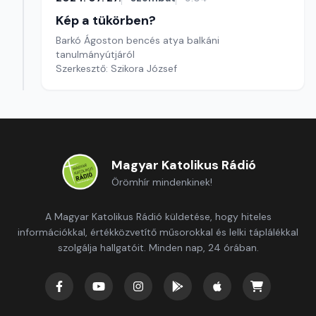
Kép a tükörben?
Barkó Ágoston bencés atya balkáni
tanulmányútjáról
Szerkesztő: Szikora József
Magyar Katolikus Rádió
Örömhír mindenkinek!
A Magyar Katolikus Rádió küldetése, hogy hiteles
információkkal, értékközvetítő műsorokkal és lelki táplálékkal
szolgálja hallgatóit. Minden nap, 24 órában.