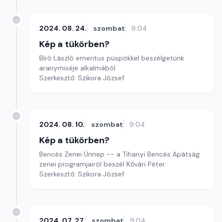
2024. 08. 24.
szombat
9:04
Kép a tükörben?
Bíró László emeritus püspökkel beszélgetünk
aranymiséje alkalmából
Szerkesztő: Szikora József
2024. 08. 10.
szombat
9:04
Kép a tükörben?
Bencés Zenei Ünnep -- a Tihanyi Bencés Apátság
zenei programjairól beszél Kővári Péter
Szerkesztő: Szikora József
2024. 07. 27.
szombat
9:04