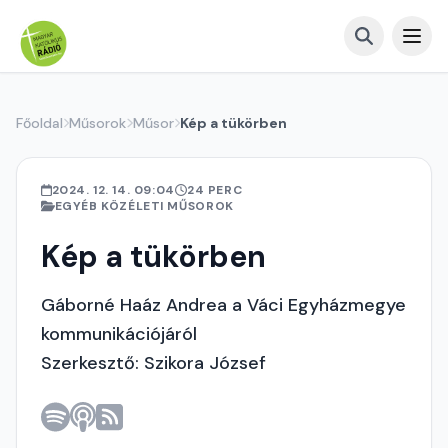
Főoldal
Műsorok
Műsor
Kép a tükörben
2024. 12. 14. 09:04
24 PERC
EGYÉB KÖZÉLETI MŰSOROK
Kép a tükörben
Gáborné Haáz Andrea a Váci Egyházmegye
kommunikációjáról
Szerkesztő: Szikora József