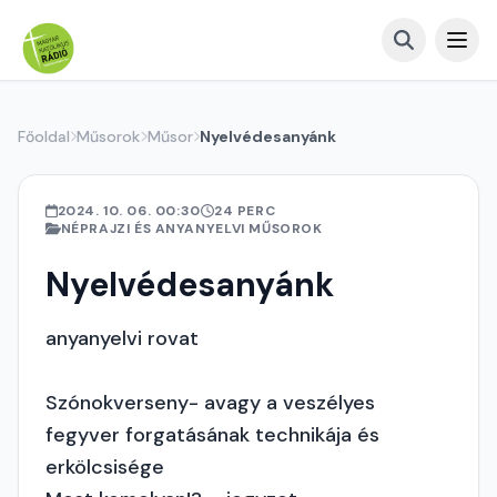
Főoldal
Műsorok
Műsor
Nyelvédesanyánk
2024. 10. 06. 00:30
24 PERC
NÉPRAJZI ÉS ANYANYELVI MŰSOROK
Nyelvédesanyánk
anyanyelvi rovat
Szónokverseny- avagy a veszélyes
fegyver forgatásának technikája és
erkölcsisége