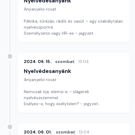
Nyelvédesanyánk
Anyanyelvi rovat
Pálinka, túrázás, rádió és vasút – egy szabálytalan
nyelvészportré
Személyzetis vagy HR-es – jegyzet
Mai játékunk betűkirakós
Szerkesztő: Nagy György András
2024. 06. 15.
szombat
13:04
Nyelvédesanyánk
Anyanyelvi rovat
Nemcsak írja, elemzi is – slágerek
nyelvészszemmel
Esélyes-e, hogy esélytelen? - jegyzet
Mai játékunkban egy szerzőt keresünk, aki most
egyben előadó is
Szerkesztő: Nagy György András
2024. 06. 01.
szombat
13:04