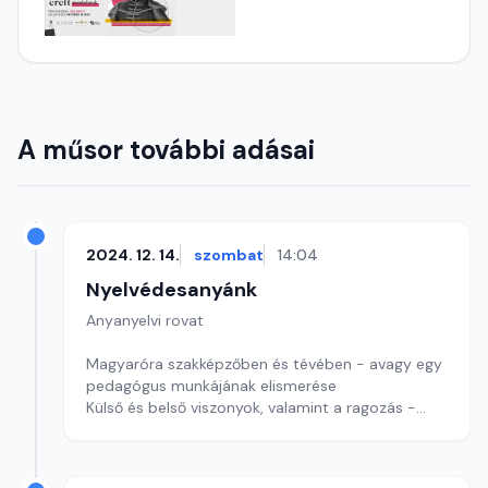
A műsor további adásai
2024. 12. 14.
szombat
14:04
Nyelvédesanyánk
Anyanyelvi rovat
Magyaróra szakképzőben és tévében - avagy egy
pedagógus munkájának elismerése
Külső és belső viszonyok, valamint a ragozás -
jegyzet
Játékunk ma szórejtvény