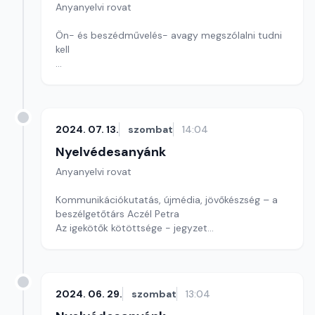
Anyanyelvi rovat
Ön- és beszédművelés- avagy megszólalni tudni
kell
Be vagy bele, nemcsak szólni, hanem szállni –
jegyzet
Mostani feladványunk szórejtvény
2024. 07. 13.
szombat
14:04
Szerkesztő: Nagy György András
Nyelvédesanyánk
Anyanyelvi rovat
Kommunikációkutatás, újmédia, jövőkészség – a
beszélgetőtárs Aczél Petra
Az igekötők kötöttsége - jegyzet
Játékunkban ismét egy költőt keresünk.
Szerkesztő: Nagy György András
2024. 06. 29.
szombat
13:04