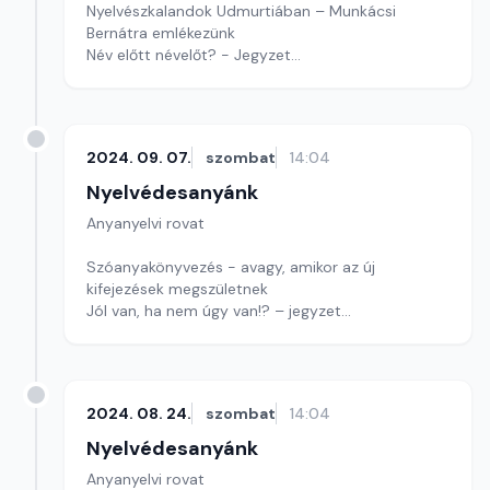
Nyelvészkalandok Udmurtiában – Munkácsi
Bernátra emlékezünk
Név előtt névelőt? - Jegyzet
Játékunkban közmondások keverednek
Szerkesztő: Nagy György András
2024. 09. 07.
szombat
14:04
Nyelvédesanyánk
Anyanyelvi rovat
Szóanyakönyvezés - avagy, amikor az új
kifejezések megszületnek
Jól van, ha nem úgy van!? – jegyzet
Játékunk újraindul – figyeljenek!
Szerkesztő: Nagy György András
2024. 08. 24.
szombat
14:04
Nyelvédesanyánk
Anyanyelvi rovat