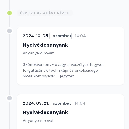
Játékunk ma hibajavítás
ÉPP EZT AZ ADÁST NÉZED
Szerkesztő: Nagy György András
2024. 10. 05.
szombat
14:04
Nyelvédesanyánk
Anyanyelvi rovat
Szónokverseny- avagy a veszélyes fegyver
forgatásának technikája és erkölcsisége
Most komolyan!? – jegyzet
Mai játékunkban ismét egy szerzőt keresünk
Szerkesztő: Nagy György András
2024. 09. 21.
szombat
14:04
Nyelvédesanyánk
Anyanyelvi rovat