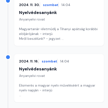
Szerkesztő: Nagy György András
2024. 11. 30.
szombat
14:04
Nyelvédesanyánk
Anyanyelvi rovat
Magyartanár-életműdíj a Tihanyi apátság korábbi
elöljárójának - interjú
Miről beszélünk? - jegyzet
Játékunkban ismét egy szerzőt keresünk
Szerkesztő: Nagy György András
2024. 11. 16.
szombat
14:04
Nyelvédesanyánk
Anyanyelvi rovat
Elismerés a magyar nyelv műveléséért a magyar
nyelv napján - interjú
Kiiktatandó a kivezet? - Jegyzet