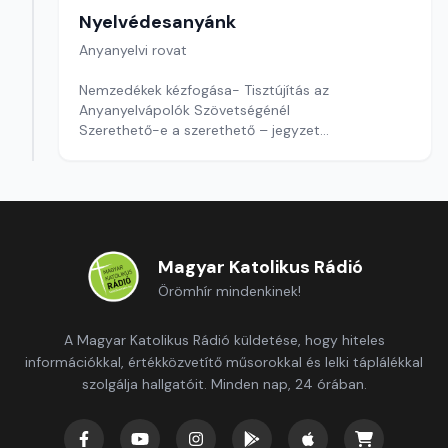
Nyelvédesanyánk
Anyanyelvi rovat
Nemzedékek kézfogása- Tisztújítás az
Anyanyelvápolók Szövetségénél
Szerethető-e a szerethető – jegyzet
Játékunkban hibajavítás a feladat
Szerkesztő: Nagy György András
Magyar Katolikus Rádió
Örömhír mindenkinek!
A Magyar Katolikus Rádió küldetése, hogy hiteles
információkkal, értékközvetítő műsorokkal és lelki táplálékkal
szolgálja hallgatóit. Minden nap, 24 órában.