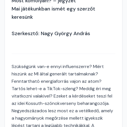
Most komolyan!? – jegyzet
Mai játékunkban ismét egy szerzőt
keresünk
Szerkesztő: Nagy György András
Szükségünk van-e ennyi influenszerre? Miért
hiszünk az MI által generált tartalmaknak?
Fenntartható energiaforrás vajon az atom?
Tartós lehet-e a TikTok-szleng? Meddig éri meg
vitatkozni valakivel? Ezeket a kérdéseket teszi fel
az idei Kossuth-szónokverseny beharangozója.
Negyedszázados lesz most ez a vetélkedő, amely
a hagyományok megőrzése mellett igyekszik
lépést tartani a legújabb technikákkal. A