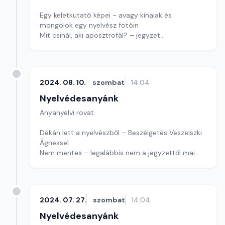
Egy keletkutató képei - avagy kínaiak és
mongolok egy nyelvész fotóin
Mit csinál, aki aposztrofál? – jegyzet
Játékunkban továbbra is nyári szünetet tartunk
Szerkesztő: Nagy György András
2024. 08. 10.
szombat
14:04
Nyelvédesanyánk
Anyanyelvi rovat
Dékán lett a nyelvészből – Beszélgetés Veszelszki
Ágnessel
Nem mentes – legalábbis nem a jegyzettől mai
összeállításunk sem
Játékunk augusztusban szünetel
Szerkesztő: Nagy György András
2024. 07. 27.
szombat
14:04
Nyelvédesanyánk