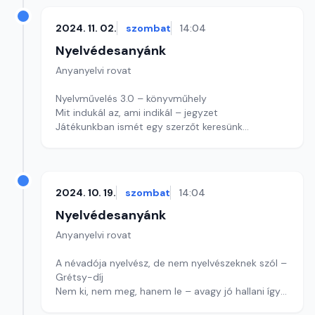
Játékunk ma betűkirakós
Szerkesztő: Nagy György András
2024. 11. 02.
szombat
14:04
Nyelvédesanyánk
Anyanyelvi rovat
Nyelvművelés 3.0 – könyvműhely
Mit indukál az, ami indikál – jegyzet
Játékunkban ismét egy szerzőt keresünk
Szerkesztő: Nagy György András
2024. 10. 19.
szombat
14:04
Nyelvédesanyánk
Anyanyelvi rovat
A névadója nyelvész, de nem nyelvészeknek szól –
Grétsy-díj
Nem ki, nem meg, hanem le – avagy jó hallani így a
halt? – jegyzet