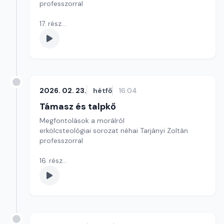
professzorral
17. rész
A negyedik parancsolat: Tiszteld atyádat és
anyádat!
Szerkesztő: Szikora József
2026. 02. 23.
hétfő
16:04
Támasz és talpkő
Megfontolások a morálról
erkölcsteológiai sorozat néhai Tarjányi Zoltán
professzorral
16. rész
A harmadik parancsolat: Az Úr napját szenteld
meg!
Szerkesztő: Szikora József