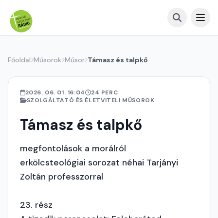
Főoldal
Műsorok
Műsor
Támasz és talpkő
2026. 06. 01. 16:04
24 PERC
SZOLGÁLTATÓ ÉS ÉLETVITELI MŰSOROK
Támasz és talpkő
megfontolások a morálról
erkölcsteológiai sorozat néhai Tarjányi
Zoltán professzorral
23. rész