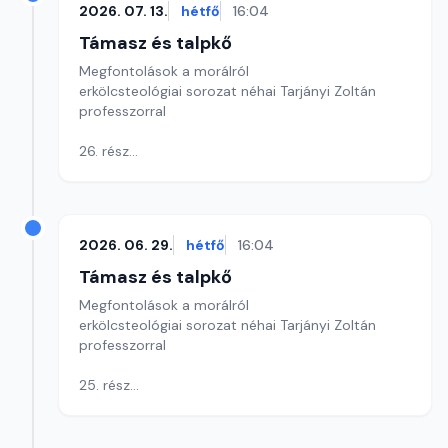
2026. 07. 13.
hétfő
16:04
Szerkesztő: Szikora József
Támasz és talpkő
Megfontolások a morálról
erkölcsteológiai sorozat néhai Tarjányi Zoltán
professzorral
26. rész
A sarkalatos erényekről és főbűnökről
2. Okosság erénye az ókori görögöknél és a
Bibliában
Szerkesztő: Szikora József
2026. 06. 29.
hétfő
16:04
Támasz és talpkő
Megfontolások a morálról
erkölcsteológiai sorozat néhai Tarjányi Zoltán
professzorral
25. rész
A sarkalatos erényekről és főbűnökről
1. Az ókori pogány és zsidó gondolkodás az
erényekről