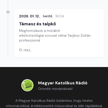
csak neki szolgálj!
Szerkesztő: Szikora József
2026. 01. 12.
hétfő
16:04
Támasz és talpkő
Megfontolások a morálról
erkölcsteológiai sorozat néhai Tarjányi Zoltán
professzorral
13. rész
A kereszténység tízparancs-értelemzéséről
Szerkesztő: Szikora József
Magyar Katolikus Rádió
Örömhír mindenkinek!
A Magyar Katolikus Rádió küldetése, hogy hiteles
információkkal, értékközvetítő műsorokkal és lelki táplálékkal