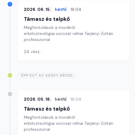
Szerkesztő: Szikora József
2026. 06. 15.
hétfő
16:04
Támasz és talpkő
Megfontolások a morálról
erkölcsteológiai sorozat néhai Tarjányi Zoltán
professzorral
24. rész
Összefoglalás a Tízparancsolatról - tematika záró
gondolatok
Szerkesztő: Szikora József
ÉPP EZT AZ ADÁST NÉZED
2026. 05. 18.
hétfő
16:04
Támasz és talpkő
Megfontolások a morálról
erkölcsteológiai sorozat néhai Tarjányi Zoltán
professzorral