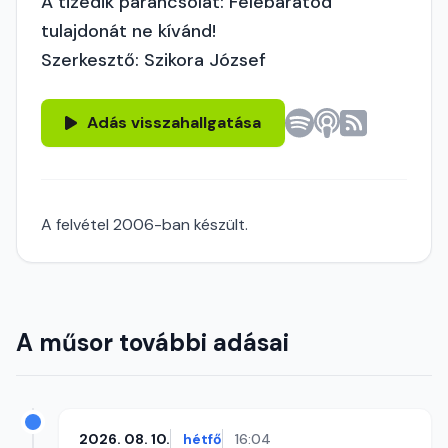
A tizedik parancsolat: Felebarátod
tulajdonát ne kívánd!
Szerkesztő: Szikora József
Adás visszahallgatása
A felvétel 2006-ban készült.
A műsor további adásai
2026. 08. 10.
hétfő
16:04