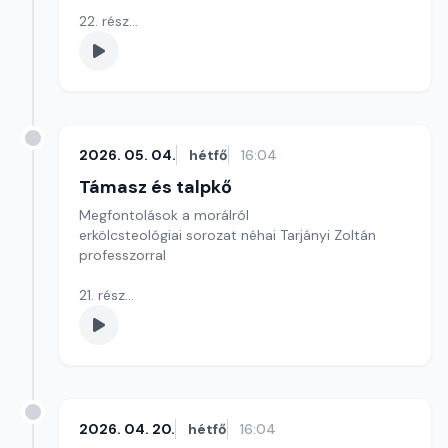
22. rész
A kilencedik parancsolat: Felebarátod házastársát
ne kívánd!
Szerkesztő: Szikora József
2026. 05. 04.
hétfő
16:04
Támasz és talpkő
Megfontolások a morálról
erkölcsteológiai sorozat néhai Tarjányi Zoltán
professzorral
21. rész
A nyolcadik parancsolat: Ne hazudj, mások
becsületében kárt ne tégy!
Szerkesztő: Szikora József
2026. 04. 20.
hétfő
16:04