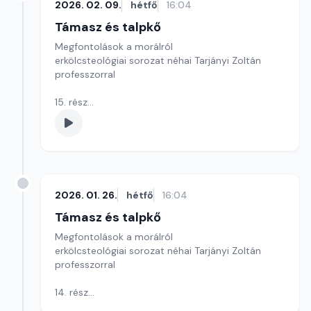
2026. 02. 09.
hétfő
16:04
Támasz és talpkő
Megfontolások a morálról
erkölcsteológiai sorozat néhai Tarjányi Zoltán
professzorral
15. rész
A második parancsolat: Isten nevét hiába ne vedd!
Szerkesztő: Szikora József
2026. 01. 26.
hétfő
16:04
Támasz és talpkő
Megfontolások a morálról
erkölcsteológiai sorozat néhai Tarjányi Zoltán
professzorral
14. rész
Az első parancsolat: Uradat, Istenedet imádd, és