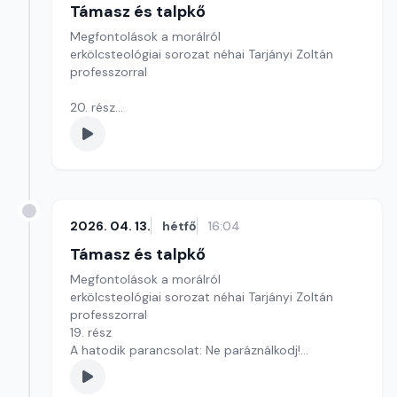
Támasz és talpkő
Megfontolások a morálról
erkölcsteológiai sorozat néhai Tarjányi Zoltán
professzorral
20. rész
A hetedik parancsolat: Ne lopj!
Szerkesztő: Szikora József
2026. 04. 13.
hétfő
16:04
Támasz és talpkő
Megfontolások a morálról
erkölcsteológiai sorozat néhai Tarjányi Zoltán
professzorral
19. rész
A hatodik parancsolat: Ne paráználkodj!
Szerkesztő: Szikora József