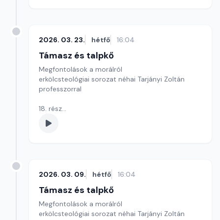
2026. 03. 23.
hétfő
16:04
Támasz és talpkő
Megfontolások a morálról
erkölcsteológiai sorozat néhai Tarjányi Zoltán
professzorral
18. rész
Az ötödik parancsolat: Ne ölj!
Szerkesztő: Szikora József
2026. 03. 09.
hétfő
16:04
Támasz és talpkő
Megfontolások a morálról
erkölcsteológiai sorozat néhai Tarjányi Zoltán