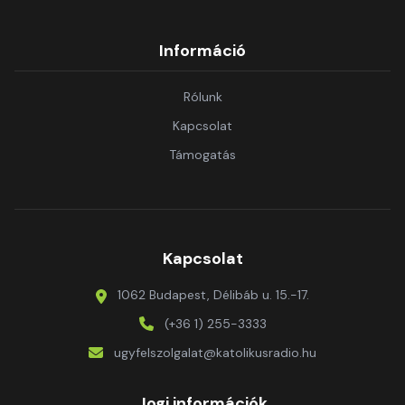
Információ
Rólunk
Kapcsolat
Támogatás
Kapcsolat
1062 Budapest, Délibáb u. 15.-17.
(+36 1) 255-3333
ugyfelszolgalat@katolikusradio.hu
Jogi információk