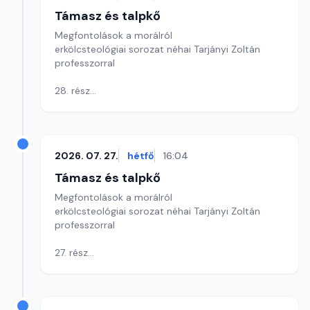
Támasz és talpkő
Megfontolások a morálról
erkölcsteológiai sorozat néhai Tarjányi Zoltán
professzorral
28. rész
A sarkalatos erények és főbűnök
Az igazságosság erénye az ókori görögöknél és a
Bibliában
Szerkesztő: Szikora József
2026. 07. 27.
hétfő
16:04
Támasz és talpkő
Megfontolások a morálról
erkölcsteológiai sorozat néhai Tarjányi Zoltán
professzorral
27. rész
A sarkalatos erényekről és főbűnökről
3. Okosság erénye a középkori és modern
teológiában