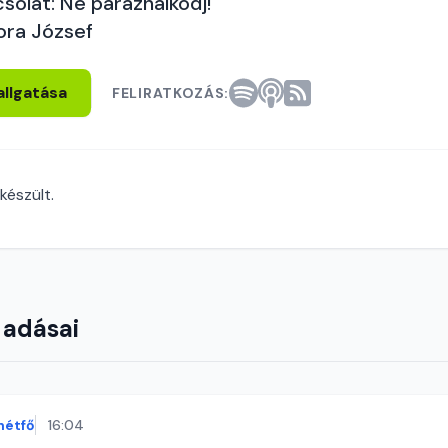
solat: Ne paráználkodj!
ora József
allgatása
FELIRATKOZÁS:
készült.
 adásai
hétfő
16:04