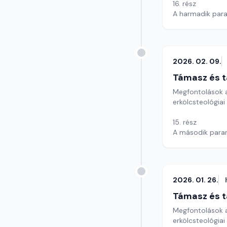
16. rész
A harmadik para
Szerkesztő: Szik
2026. 02. 09.
Támasz és t
Megfontolások a
erkölcsteológiai
15. rész
A második paran
Szerkesztő: Szik
2026. 01. 26.
Támasz és t
Megfontolások a
erkölcsteológiai