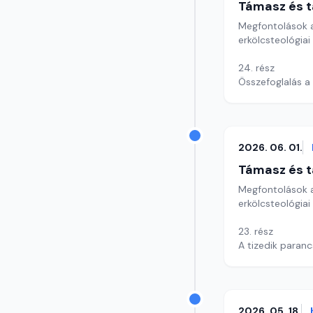
Támasz és t
Megfontolások a
erkölcsteológiai
24. rész
Összefoglalás a
Szerkesztő: Szik
2026. 06. 01.
Támasz és t
Megfontolások a
erkölcsteológiai
23. rész
A tizedik paranc
Szerkesztő: Szik
2026. 05. 18.