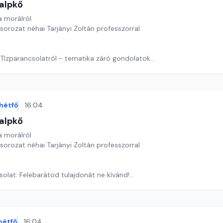
alpkő
 morálról
 sorozat néhai Tarjányi Zoltán professzorral
 Tízparancsolatról - tematika záró gondolatok
ora József
hétfő
16:04
alpkő
 morálról
 sorozat néhai Tarjányi Zoltán professzorral
solat: Felebarátod tulajdonát ne kívánd!
ora József
hétfő
16:04