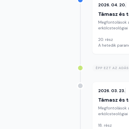
2026. 04. 20.
Támasz és t
Megfontolások a
erkölcsteológiai
20. rész
A hetedik paranc
Szerkesztő: Szik
ÉPP EZT AZ ADÁ
2026. 03. 23.
Támasz és t
Megfontolások a
erkölcsteológiai
18. rész