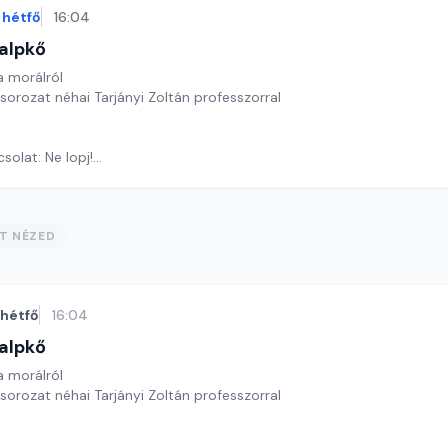
hétfő
16:04
alpkő
 morálról
 sorozat néhai Tarjányi Zoltán professzorral
solat: Ne lopj!
ora József
ST NÉZED
hétfő
16:04
alpkő
 morálról
 sorozat néhai Tarjányi Zoltán professzorral