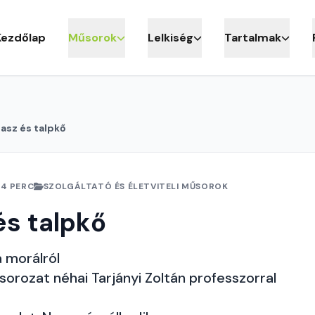
Kezdőlap
Műsorok
Lelkiség
Tartalmak
asz és talpkő
24 PERC
SZOLGÁLTATÓ ÉS ÉLETVITELI MŰSOROK
s talpkő
 morálról
 sorozat néhai Tarjányi Zoltán professzorral