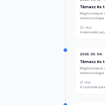
Támasz és t
Megfontolások a
erkölcsteológiai
22. rész
A kilencedik par
Szerkesztő: Szik
2026. 05. 04.
Támasz és t
Megfontolások a
erkölcsteológiai
21. rész
A nyolcadik par
Szerkesztő: Szik