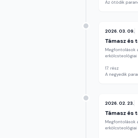
Az ötödik paranc
Szerkesztő: Szik
2026. 03. 09.
Támasz és t
Megfontolások a
erkölcsteológiai
17. rész
A negyedik para
Szerkesztő: Szik
2026. 02. 23.
Támasz és t
Megfontolások a
erkölcsteológiai