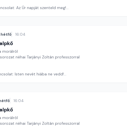
ncsolat: Az Úr napját szenteld meg!
ora József
hétfő
16:04
alpkő
 morálról
 sorozat néhai Tarjányi Zoltán professzorral
csolat: Isten nevét hiába ne vedd!
ora József
hétfő
16:04
alpkő
 morálról
 sorozat néhai Tarjányi Zoltán professzorral