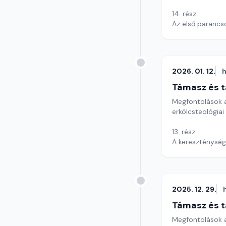
14. rész
Az első parancso
Szerkesztő: Szik
2026. 01. 12.
h
Támasz és t
Megfontolások a
erkölcsteológiai
13. rész
A kereszténység
Szerkesztő: Szik
2025. 12. 29.
Támasz és t
Megfontolások a