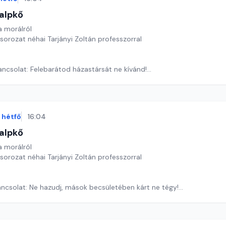
alpkő
 morálról
 sorozat néhai Tarjányi Zoltán professzorral
ancsolat: Felebarátod házastársát ne kívánd!
ora József
hétfő
16:04
alpkő
 morálról
 sorozat néhai Tarjányi Zoltán professzorral
ancsolat: Ne hazudj, mások becsületében kárt ne tégy!
ora József