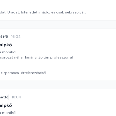
lat: Uradat, Istenedet imádd, és csak neki szolgálj!
ora József
étfő
16:04
alpkő
 morálról
 sorozat néhai Tarjányi Zoltán professzorral
 tízparancs-értelemzéséről
ora József
hétfő
16:04
alpkő
 morálról