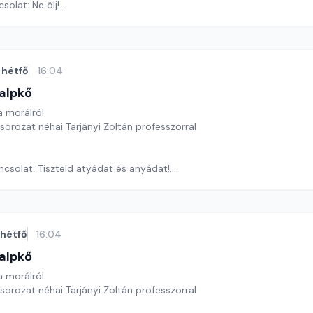
solat: Ne ölj!
ora József
hétfő
16:04
alpkő
 morálról
 sorozat néhai Tarjányi Zoltán professzorral
ncsolat: Tiszteld atyádat és anyádat!
ora József
hétfő
16:04
alpkő
 morálról
 sorozat néhai Tarjányi Zoltán professzorral