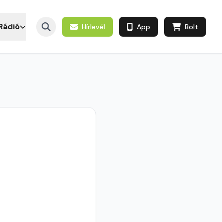
Rádió
Hírlevél
App
Bolt