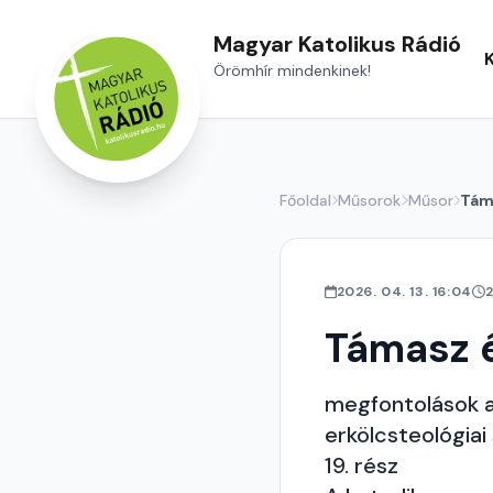
Magyar Katolikus Rádió
Örömhír mindenkinek!
Főoldal
Műsorok
Műsor
Tám
2026. 04. 13. 16:04
Támasz é
megfontolások a
erkölcsteológiai
19. rész