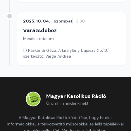
2025. 10. 04.
szombat
8:30
Varázsdoboz
Mesés irodalom
1.) Páskándi Géza: A királylány bajusza (15/13.)
szerkesztő: Varga Andrea
Magyar Katolikus Rádió
Örömhír mindenkinek!
A Magyar Katolikus Rádió küldetése, hogy hiteles
információkkal, értékközvetítő műsorokkal és lelki táplálékkal
szolgálja hallgatóit. Minden nap, 24 órában.