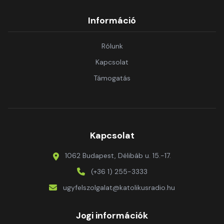
Információ
Rólunk
Kapcsolat
Támogatás
Kapcsolat
1062 Budapest, Délibáb u. 15.-17.
(+36 1) 255-3333
ugyfelszolgalat@katolikusradio.hu
Jogi információk