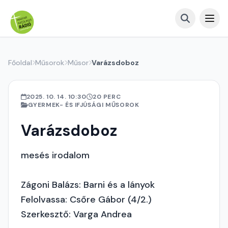
Főoldal
Műsorok
Műsor
Varázsdoboz
2025. 10. 14. 10:30
20 PERC
GYERMEK- ÉS IFJÚSÁGI MŰSOROK
Varázsdoboz
mesés irodalom
Zágoni Balázs: Barni és a lányok
Felolvassa: Csőre Gábor (4/2.)
Szerkesztő: Varga Andrea