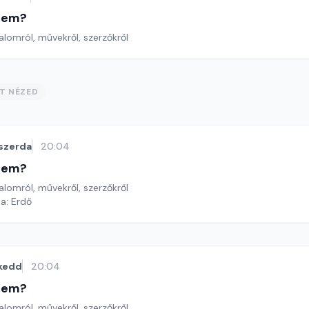
etem?
lomról, művekről, szerzőkről
ST NÉZED
szerda
20:04
etem?
lomról, művekről, szerzőkről
a: Erdő
kedd
20:04
etem?
lomról, művekről, szerzőkről