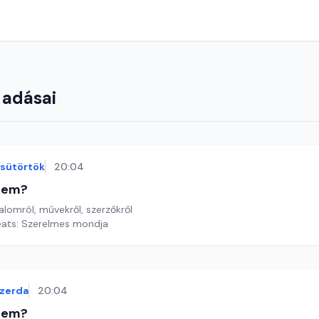
 adásai
sütörtök
20:04
etem?
lomról, művekről, szerzőkről
Yeats: Szerelmes mondja
zerda
20:04
etem?