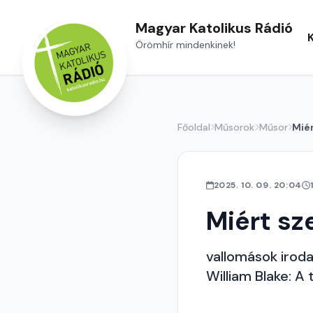
Magyar Katolikus Rádió
Örömhír mindenkinek!
Főoldal
Műsorok
Műsor
Mié
2025. 10. 09. 20:04
Miért s
vallomások iroda
William Blake: A t