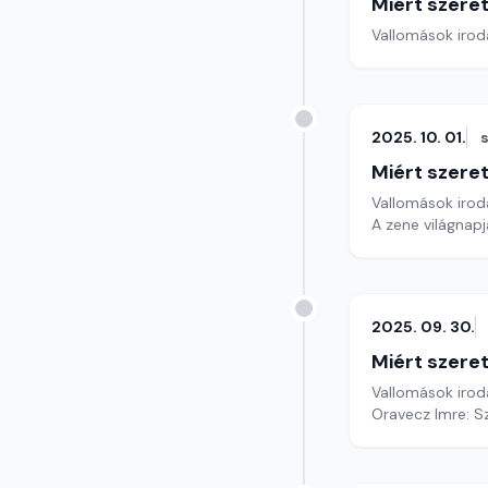
Miért szer
Vallomások iroda
2025. 10. 01.
Miért szer
Vallomások iroda
A zene világnapj
2025. 09. 30.
Miért szer
Vallomások iroda
Oravecz Imre: S