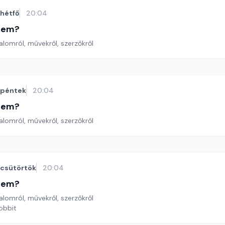
hétfő
20:04
etem?
lomról, művekről, szerzőkről
péntek
20:04
etem?
lomról, művekről, szerzőkről
csütörtök
20:04
etem?
lomról, művekről, szerzőkről
hobbit