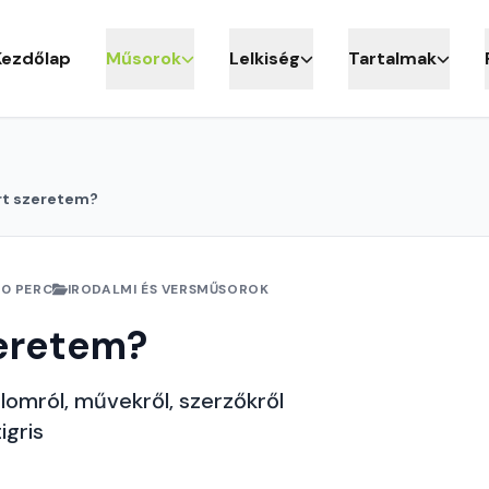
Kezdőlap
Műsorok
Lelkiség
Tartalmak
rt szeretem?
10 PERC
IRODALMI ÉS VERSMŰSOROK
zeretem?
lomról, művekről, szerzőkről
igris