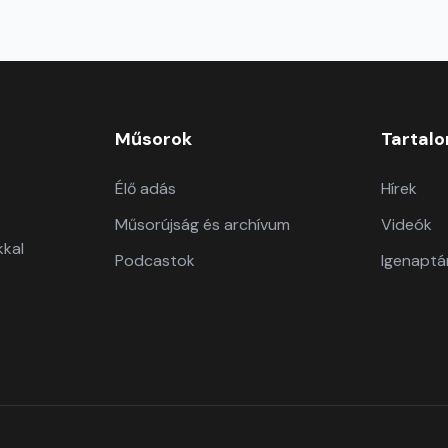
Műsorok
Tartal
Élő adás
Hírek
Műsorújság és archívum
Videók
kkal
Podcastok
Igenaptá