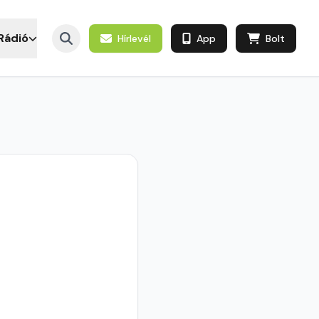
Rádió
Hírlevél
App
Bolt