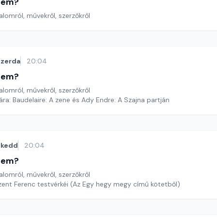
etem?
lomról, művekről, szerzőkről
szerda
20:04
etem?
lomról, művekről, szerzőkről
ára: Baudelaire: A zene és Ady Endre: A Szajna partján
kedd
20:04
etem?
lomról, művekről, szerzőkről
zent Ferenc testvérkéi (Az Egy hegy megy című kötetből)