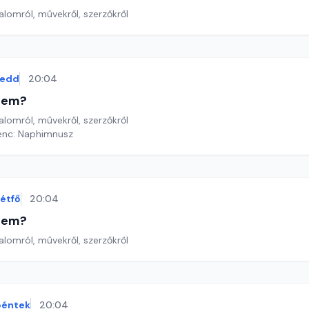
lomról, művekről, szerzőkről
kedd
20:04
etem?
lomról, művekről, szerzőkről
renc: Naphimnusz
étfő
20:04
etem?
lomról, művekről, szerzőkről
péntek
20:04