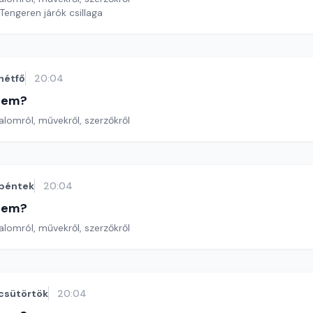
engeren járók csillaga
hétfő
20:04
etem?
lomról, művekről, szerzőkről
péntek
20:04
etem?
lomról, művekről, szerzőkről
csütörtök
20:04