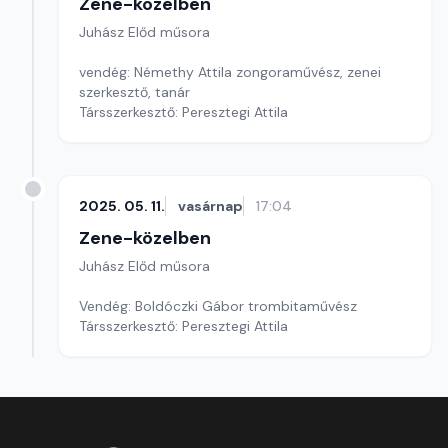
Zene-közelben
Juhász Előd műsora
vendég: Némethy Attila zongoraművész, zenei
szerkesztő, tanár
Társszerkesztő: Peresztegi Attila
2025. 05. 11.
vasárnap
17:04
Zene-közelben
Juhász Előd műsora
Vendég: Boldóczki Gábor trombitaművész
Társszerkesztő: Peresztegi Attila