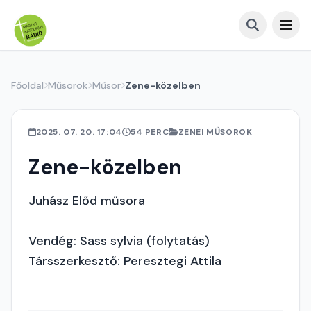
Főoldal
Műsorok
Műsor
Zene-közelben
2025. 07. 20. 17:04
54 PERC
ZENEI MŰSOROK
Zene-közelben
Juhász Előd műsora
Vendég: Sass sylvia (folytatás)
Társszerkesztő: Peresztegi Attila