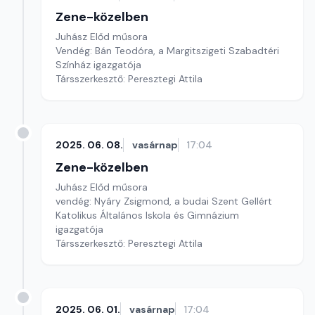
Zene-közelben
Juhász Előd műsora
Vendég: Bán Teodóra, a Margitszigeti Szabadtéri
Színház igazgatója
Társszerkesztő: Peresztegi Attila
2025. 06. 08.
vasárnap
17:04
Zene-közelben
Juhász Előd műsora
vendég: Nyáry Zsigmond, a budai Szent Gellért
Katolikus Általános Iskola és Gimnázium
igazgatója
Társszerkesztő: Peresztegi Attila
2025. 06. 01.
vasárnap
17:04