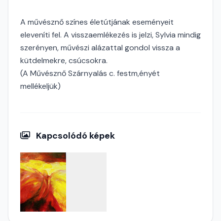
A művésznő színes életútjának eseményeit
eleveníti fel. A visszaemlékezés is jelzi, Sylvia mindig
szerényen, művészi alázattal gondol vissza a
kütdelmekre, csúcsokra.
(A Művésznő Szárnyalás c. festm,ényét
mellékeljük)
Kapcsolódó képek