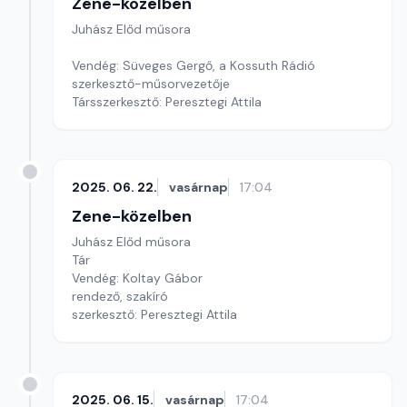
Zene-közelben
Juhász Előd műsora
Vendég: Süveges Gergő, a Kossuth Rádió
szerkesztő-műsorvezetője
Társszerkesztő: Peresztegi Attila
2025. 06. 22.
vasárnap
17:04
Zene-közelben
Juhász Előd műsora
Tár
Vendég: Koltay Gábor
rendező, szakíró
szerkesztő: Peresztegi Attila
2025. 06. 15.
vasárnap
17:04