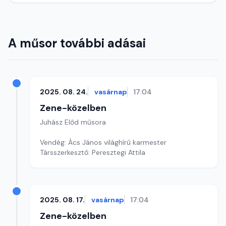
A műsor további adásai
2025. 08. 24.
vasárnap
17:04
Zene-közelben
Juhász Előd műsora
Vendég: Ács János világhírű karmester
Társszerkesztő: Peresztegi Attila
2025. 08. 17.
vasárnap
17:04
Zene-közelben