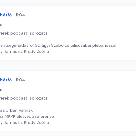
hétfő
11:04
a
tvérek podcast-sorozata
zentségimádásról Szilágyi Szabolcs piliscsabai plébánossal
dy Tamás és Krúdy Zsófia
hétfő
11:04
a
tvérek podcast-sorozata
 az Úrban vannak
 az MKPK életvédő referense
dy Tamás és Krúdy Zsófia