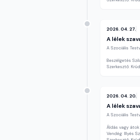
2026. 04. 27.
A lélek szav
A Szociális Tes
Beszélgetés Szil
Szerkesztő: Krú
2026. 04. 20.
A lélek szav
A Szociális Tes
Áldás vagy áto
Vendég: Illyés 
Szerkesztő: Krú