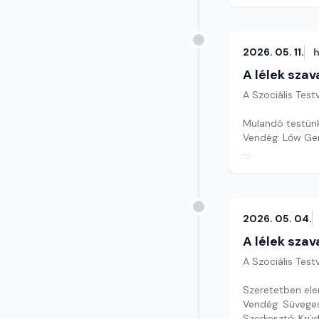
2026. 05. 11.
h
A lélek szav
A Szociális Tes
Mulandó testünk
Vendég: Lőw Ger
Szerkesztő: Krú
2026. 05. 04.
A lélek szav
A Szociális Tes
Szeretetben ele
Vendég: Süvege
Szerkesztő: Krú