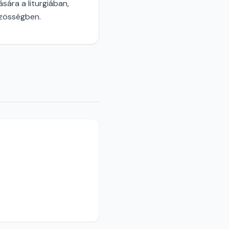
ára a liturgiában,
özösségben.