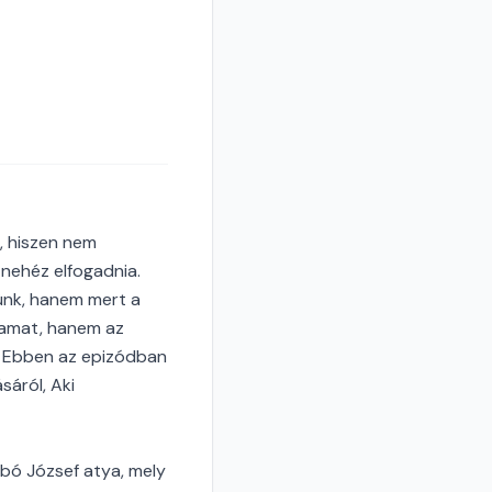
i, hiszen nem
 nehéz elfogadnia.
ünk, hanem mert a
gamat, hanem az
m. Ebben az epizódban
sáról, Aki
bó József atya, mely