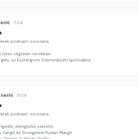
étfő
11:04
a
tvérek podcast-sorozata
 Isten végtelen tervében
gely, az Esztergomi Szeminárium spirituálisa
dy Tamás és Krúdy Zsófia
hétfő
11:04
a
tvérek podcast-sorozata
ngedni, elengedve szeretni
s Gergő és Süvegesné Rudan Margit
dy Tamás és Krúdy Zsófia