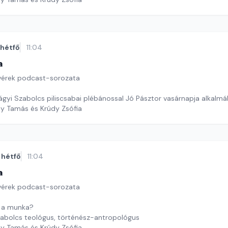
hétfő
11:04
a
tvérek podcast-sorozata
ágyi Szabolcs piliscsabai plébánossal Jó Pásztor vasárnapja alkalmá
dy Tamás és Krúdy Zsófia
hétfő
11:04
a
tvérek podcast-sorozata
k a munka?
Szabolcs teológus, történész-antropológus
dy Tamás és Krúdy Zsófia