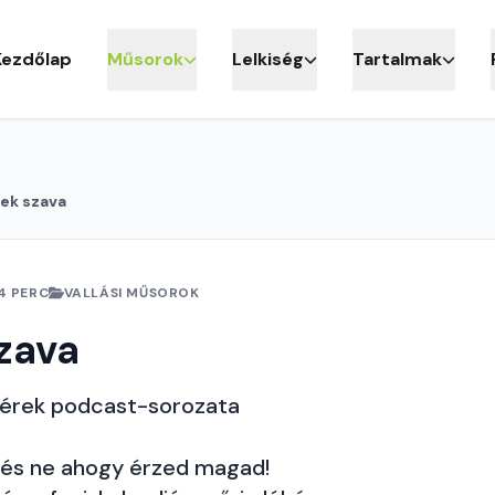
Kezdőlap
Műsorok
Lelkiség
Tartalmak
lek szava
4 PERC
VALLÁSI MŰSOROK
szava
tvérek podcast-sorozata
y, és ne ahogy érzed magad!