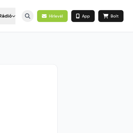
Rádió
Hírlevél
App
Bolt