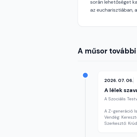
során lehetőséget k
az eucharisztiában, 
A műsor további
2026. 07. 06.
A lélek szav
A Szociális Tes
A Z-generáció I
Vendég: Kereszt
Szerkesztő: Krú