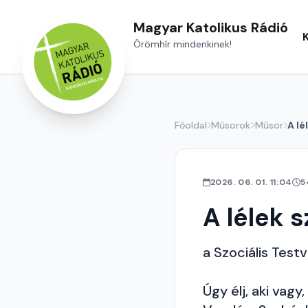
Magyar Katolikus Rádió
Örömhír mindenkinek!
Főoldal
Műsorok
Műsor
A lé
2026. 06. 01. 11:04
5
A lélek 
a Szociális Tes
Úgy élj, aki vag