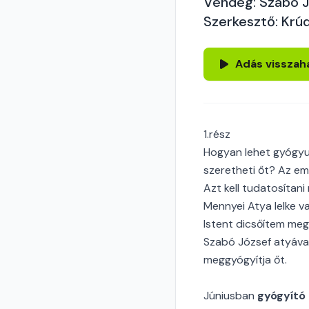
Vendég: Szabó J
Szerkesztő: Krú
Adás visszah
1.rész
Hogyan lehet gyógyuln
szeretheti őt? Az em
Azt kell tudatosítan
Mennyei Atya lelke 
Istent dicsőítem meg
Szabó József atyával
meggyógyítja őt.
Júniusban
gyógyító 