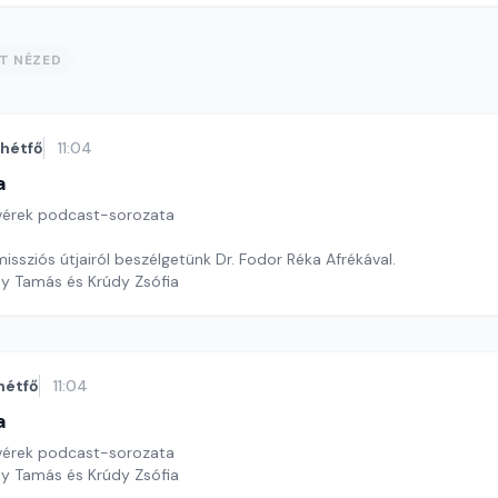
ST NÉZED
hétfő
11:04
a
tvérek podcast-sorozata
 missziós útjairól beszélgetünk Dr. Fodor Réka Afrékával.
dy Tamás és Krúdy Zsófia
hétfő
11:04
a
tvérek podcast-sorozata
dy Tamás és Krúdy Zsófia