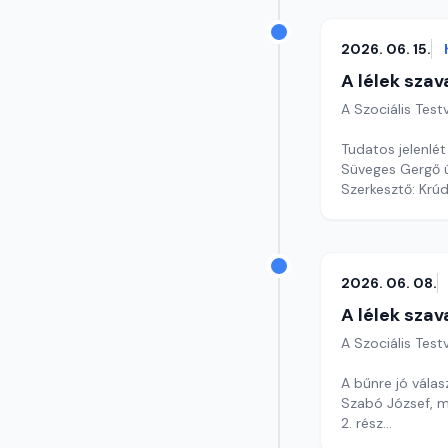
2026. 06. 15.
A lélek szav
A Szociális Tes
Tudatos jelenlé
Süveges Gergő ú
Szerkesztő: Krú
2026. 06. 08.
A lélek szav
A Szociális Tes
A bűnre jó válas
Szabó József, m
2. rész
Szerkesztő: Krú