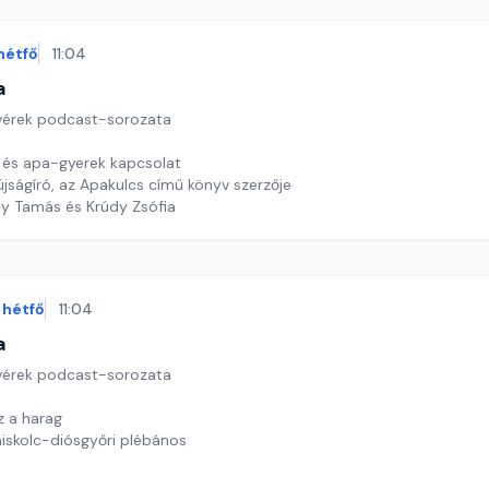
hétfő
11:04
a
tvérek podcast-sorozata
t és apa-gyerek kapcsolat
jságíró, az Apakulcs című könyv szerzője
dy Tamás és Krúdy Zsófia
hétfő
11:04
a
tvérek podcast-sorozata
z a harag
iskolc-diósgyőri plébános
dy Tamás és Krúdy Zsófia