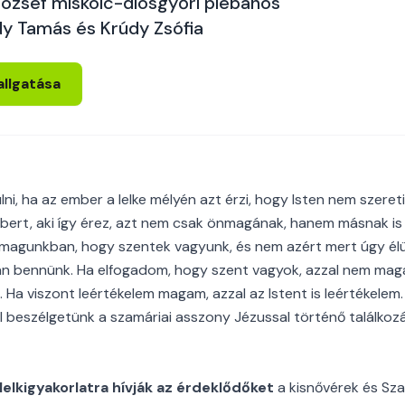
ózsef miskolc-diósgyőri plébános
dy Tamás és Krúdy Zsófia
allgatása
i, ha az ember a lelke mélyén azt érzi, hogy Isten nem szeret
bert, aki így érez, azt nem csak önmagának, hanem másnak is
i magunkban, hogy szentek vagyunk, és nem azért mert úgy él
van bennünk. Ha elfogadom, hogy szent vagyok, azzal nem ma
. Ha viszont leértékelem magam, azzal az Istent is leértékele
 beszélgetünk a szamáriai asszony Jézussal történő találkozá
lelkigyakorlatra hívják az érdeklődőket
a kisnővérek és Sza