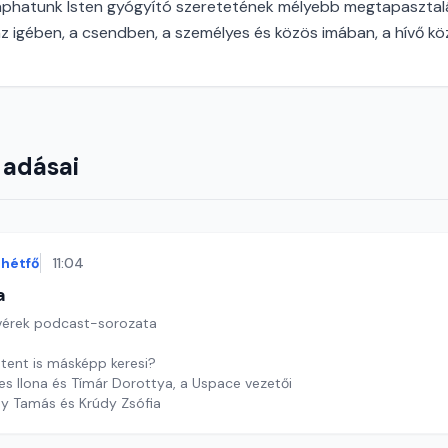
aphatunk Isten gyógyító szeretetének mélyebb megtapasztalás
az igében, a csendben, a személyes és közös imában, a hívő k
 adásai
hétfő
11:04
a
tvérek podcast-sorozata
stent is másképp keresi?
es Ilona és Tímár Dorottya, a Uspace vezetői
dy Tamás és Krúdy Zsófia