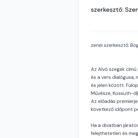
szerkesztő: Szen
zenei szerkesztő: Bö
Az Alvó szegek című 
és a vers dialógusa, 
és jelen között. Fül
Művésze, Kossuth-díj
Az előadás premierje
következő időpont pe
Ha a divatban járatos
felejthetetlen és meg