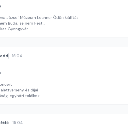
a
na József Múzeum Lechner Ödön kiállítás
nem Buda, se nem Pest...
ekas Gyöngyvér
kedd
15:04
a
koncert
lettverseny és díjai
júsági egyházi találkozó
 J. András
étfő
15:04