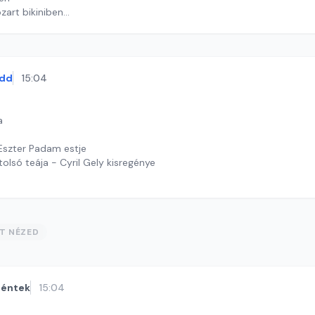
art bikiniben
ekas Gyöngyvér
dd
15:04
a
Eszter Padam estje
olsó teája - Cyril Gely kisregénye
th Judit
ST NÉZED
éntek
15:04