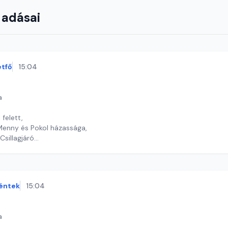
 adásai
étfő
15:04
a
felett,
 Menny és Pokol házassága,
Csillagjáró
timrei Kristóf
éntek
15:04
a