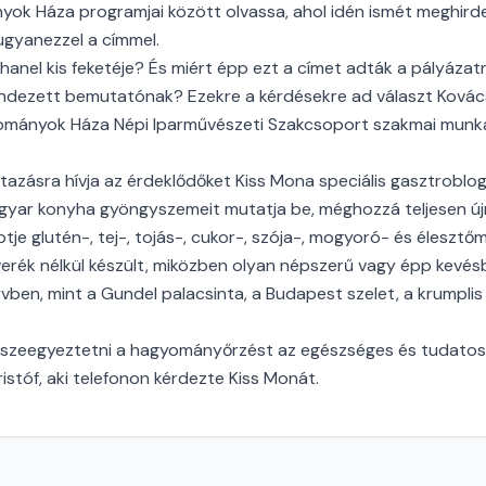
ok Háza programjai között olvassa, ahol idén ismét meghird
ugyanezzel a címmel.
hanel kis feketéje? És miért épp ezt a címet adták a pályázat
ndezett bemutatónak? Ezekre a kérdésekre ad választ Ková
ományok Háza Népi Iparművészeti Szakcsoport szakmai munk
 utazásra hívja az érdeklődőket Kiss Mona speciális gasztroblo
agyar konyha gyöngyszemeit mutatja be, méghozzá teljesen új
je glutén-, tej-, tojás-, cukor-, szója-, mogyoró- és élesztő
everék nélkül készült, miközben olyan népszerű vagy épp kevés
vben, mint a Gundel palacsinta, a Budapest szelet, a krumplis
sszeegyeztetni a hagyományőrzést az egészséges és tudatos é
ristóf, aki telefonon kérdezte Kiss Monát.