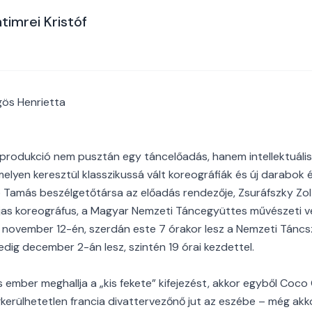
timrei Kristóf
gös Henrietta
produkció nem pusztán egy táncelőadás, hanem intellektuális 
melyen keresztül klasszikussá vált koreográfiák és új darabok 
öp Tamás beszélgetőtársa az előadás rendezője, Zsuráfszky Zo
as koreográfus, a Magyar Nemzeti Táncegyüttes művészeti ve
 november 12-én, szerdán este 7 órakor lesz a Nemzeti Táncs
dig december 2-án lesz, szintén 19 órai kezdettel.
 ember meghallja a „kis fekete” kifejezést, akkor egyből Coco 
kerülhetetlen francia divattervezőnő jut az eszébe – még akkor