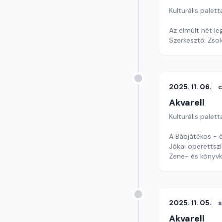
Kulturális palett
Az elmúlt hét l
Szerkesztő: Zsol
2025. 11. 06.
c
Akvarell
Kulturális palett
A Bábjátékos - él
Jókai operetts
Zene- és könyvk
Szerkesztő: Nag
2025. 11. 05.
Akvarell