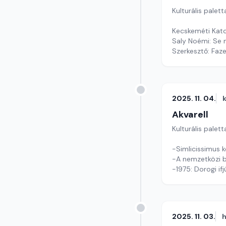
Kulturális palett
Kecskeméti Kato
Saly Noémi: Se 
Szerkesztő: Faz
2025. 11. 04.
Akvarell
Kulturális palett
-Simlicissimus 
-A nemzetközi ba
-1975: Dorogi if
Szerkesztő: Tóth
2025. 11. 03.
h