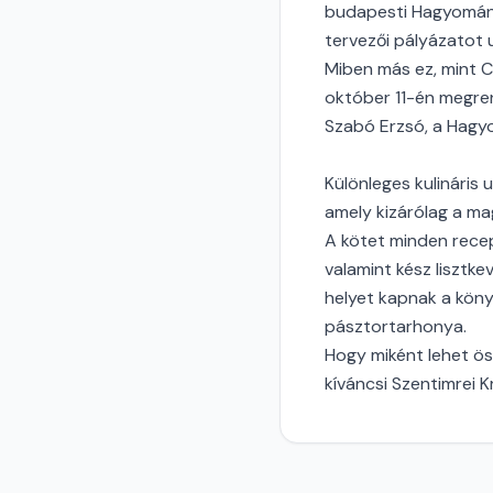
budapesti Hagyomány
tervezői pályázatot 
Miben más ez, mint C
október 11-én megre
Szabó Erzsó, a Hagy
Különleges kulináris
amely kizárólag a m
A kötet minden recept
valamint kész lisztk
helyet kapnak a köny
pásztortarhonya.
Hogy miként lehet ö
kíváncsi Szentimrei K