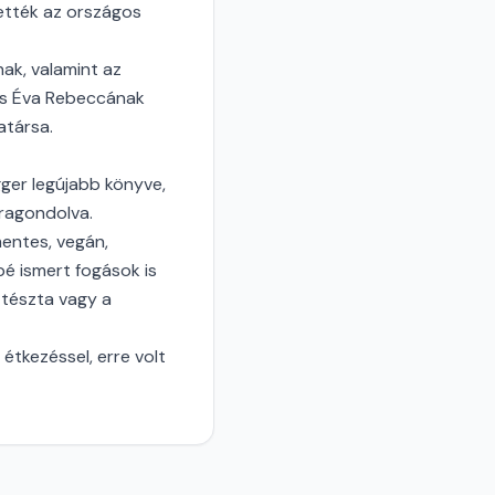
ették az országos
nak, valamint az
cs Éva Rebeccának
atársa.
gger legújabb könyve,
ragondolva.
mentes, vegán,
bé ismert fogások is
 tészta vagy a
tkezéssel, erre volt