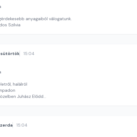
a
egérdekesebb anyagaiból válogatunk.
dos Szilvia
sütörtök
15:04
a
etről, halálról
zínpadon
özelben Juhász Előddel
y György András
szerda
15:04