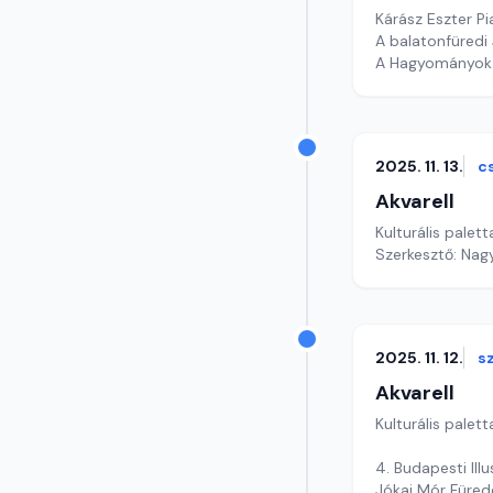
Kárász Eszter Pi
A balatonfüredi J
A Hagyományok 
Szerkesztő: Gy
2025. 11. 13.
c
Akvarell
Kulturális palett
Szerkesztő: Nag
2025. 11. 12.
s
Akvarell
Kulturális palett
4. Budapesti Illu
Jókai Mór Füred