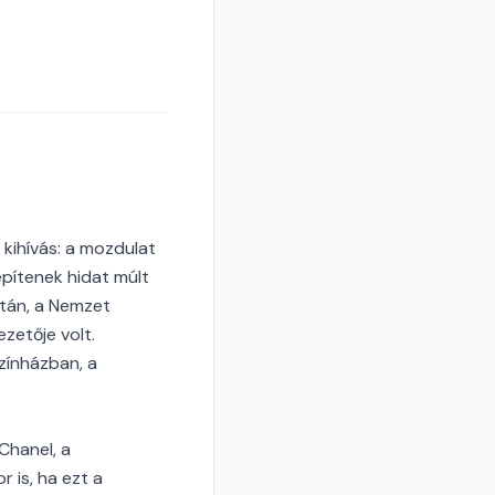
kihívás: a mozdulat
építenek hidat múlt
ltán, a Nemzet
zetője volt.
zínházban, a
Chanel, a
 is, ha ezt a