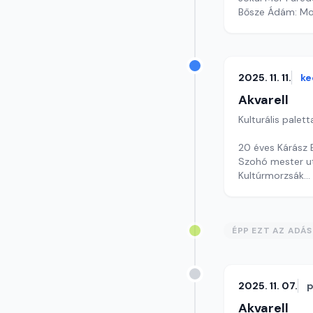
Bősze Ádám: Moz
Szerkesztő: Faz
2025. 11. 11.
ke
Akvarell
Kulturális palett
20 éves Kárász 
Szohó mester ut
Kultúrmorzsák
Szerkesztő: Csu
ÉPP EZT AZ ADÁ
2025. 11. 07.
p
Akvarell