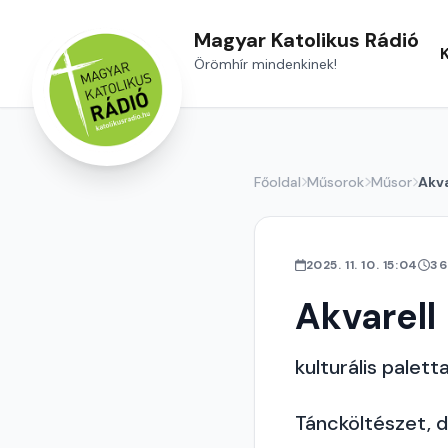
Magyar Katolikus Rádió
Örömhír mindenkinek!
Főoldal
Műsorok
Műsor
Akva
2025. 11. 10. 15:04
36
Akvarell
kulturális palett
Táncköltészet, 