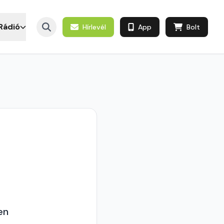
Rádió
Hírlevél
App
Bolt
en