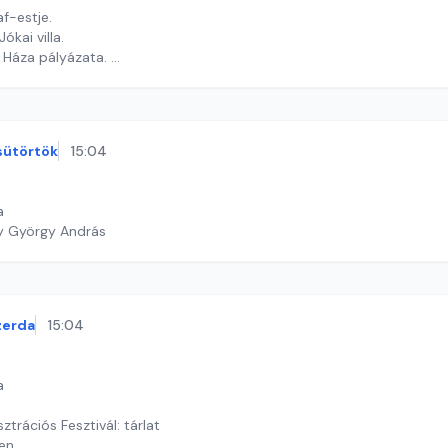
af-estje.
ókai villa.
Háza pályázata.
armathy Dóra
sütörtök
15:04
a
y György András
zerda
15:04
a
sztrációs Fesztivál: tárlat
en