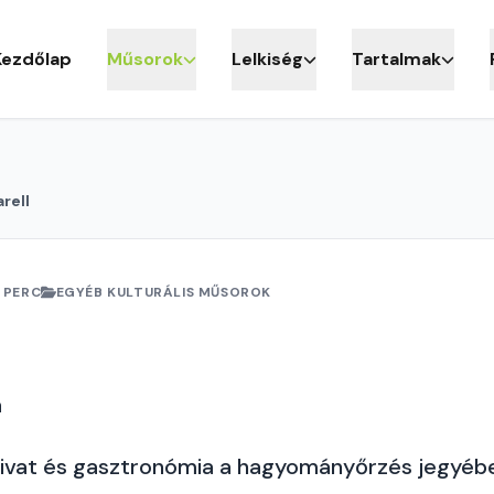
Kezdőlap
Műsorok
Lelkiség
Tartalmak
rell
 PERC
EGYÉB KULTURÁLIS MŰSOROK
a
divat és gasztronómia a hagyományőrzés jegyéb