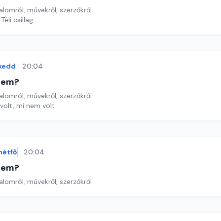
lomról, művekről, szerzőkről
éli csillag
kedd
20:04
etem?
lomról, művekről, szerzőkről
 volt, mi nem volt
hétfő
20:04
etem?
lomról, művekről, szerzőkről