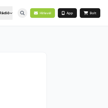
Rádió
Hírlevél
App
Bolt