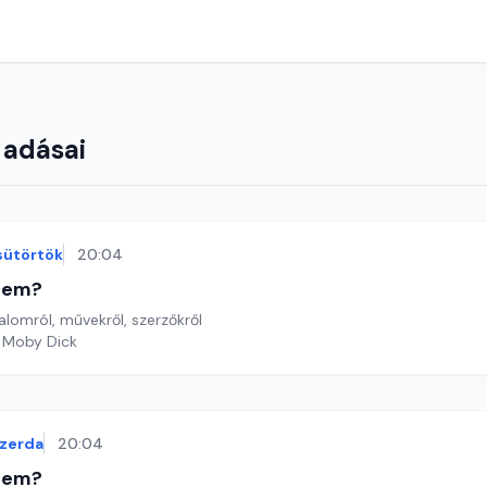
 adásai
sütörtök
20:04
etem?
lomról, művekről, szerzőkről
: Moby Dick
zerda
20:04
etem?