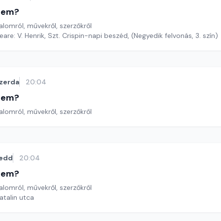
etem?
lomról, művekről, szerzőkről
are: V. Henrik, Szt. Crispin-napi beszéd, (Negyedik felvonás, 3. szín)
zerda
20:04
etem?
lomról, művekről, szerzőkről
edd
20:04
etem?
lomról, művekről, szerzőkről
talin utca