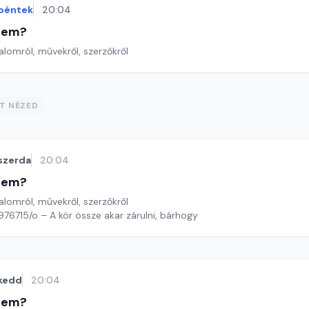
péntek
20:04
etem?
lomról, művekről, szerzőkről
ST NÉZED
szerda
20:04
etem?
lomról, művekről, szerzőkről
976715/o – A kör össze akar zárulni, bárhogy
kedd
20:04
etem?