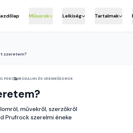
Kezdőlap
Műsorok
Lelkiség
Tartalmak
rt szeretem?
10 PERC
IRODALMI ÉS VERSMŰSOROK
zeretem?
lomról, művekről, szerzőkről
lfred Prufrock szerelmi éneke