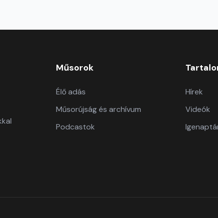
Műsorok
Tartal
Élő adás
Hírek
Műsorújság és archívum
Videók
kkal
Podcastok
Igenaptá