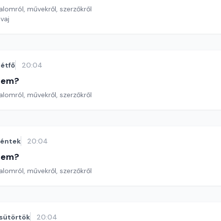
lomról, művekről, szerzőkről
lvaj
étfő
20:04
etem?
lomról, művekről, szerzőkről
éntek
20:04
etem?
lomról, művekről, szerzőkről
sütörtök
20:04