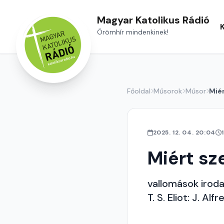
Magyar Katolikus Rádió
Örömhír mindenkinek!
Főoldal
Műsorok
Műsor
Mié
2025. 12. 04. 20:04
Miért s
vallomások iroda
T. S. Eliot: J. A