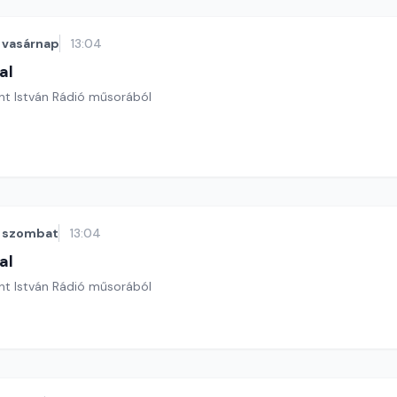
vasárnap
13:04
al
nt István Rádió műsorából
szombat
13:04
al
nt István Rádió műsorából