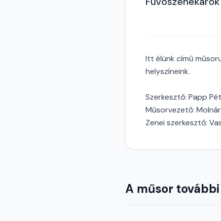
Fúvószenekarok 
Itt élünk című műsoru
helyszíneink.
Szerkesztő: Papp Pé
Műsorvezető: Molná
Zenei szerkesztő: Va
A műsor további