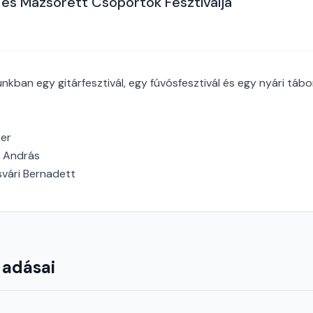
és Mazsorett Csoportok Fesztiválja
nkban egy gitárfesztivál, egy fúvósfesztivál és egy nyári tábo
ter
r András
svári Bernadett
 adásai