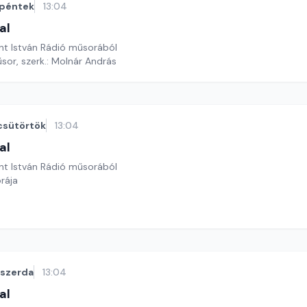
péntek
13:04
al
nt István Rádió műsorából
sor, szerk.: Molnár András
csütörtök
13:04
al
nt István Rádió műsorából
rája
szerda
13:04
al