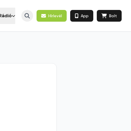
Rádió
Hírlevél
App
Bolt