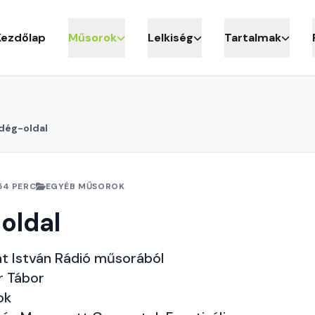
Kezdőlap
Műsorok
Lelkiség
Tartalmak
dég-oldal
54 PERC
EGYÉB MŰSOROK
oldal
nt István Rádió műsorából
r Tábor
ok