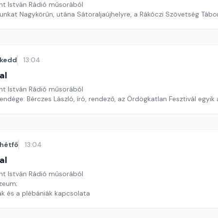
nt István Rádió műsorából
tunkat Nagykörűn, utána Sátoraljaújhelyre, a Rákóczi Szövetség Tábo
kedd
13:04
al
nt István Rádió műsorából
ndége: Bérczes László, író, rendező, az Ördögkatlan Fesztivál egyik a
hétfő
13:04
al
nt István Rádió műsorából
úzeum;
ák és a plébániák kapcsolata