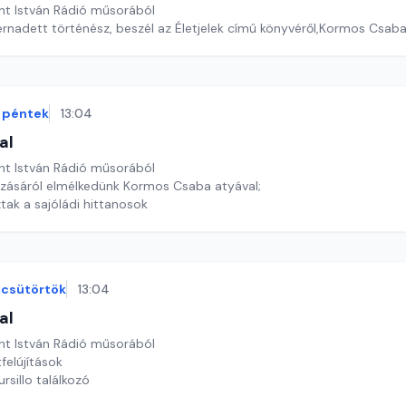
nt István Rádió műsorából
ernadett történész, beszél az Életjelek című könyvéről,Kormos Csab
péntek
13:04
al
nt István Rádió műsorából
ozásáról elmélkedünk Kormos Csaba atyával;
tak a sajóládi hittanosok
csütörtök
13:04
al
nt István Rádió műsorából
tfelújítások
rsillo találkozó