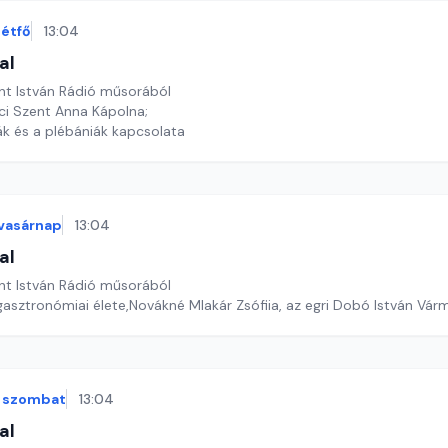
étfő
13:04
al
nt István Rádió műsorából
nci Szent Anna Kápolna;
ák és a plébániák kapcsolata
vasárnap
13:04
al
nt István Rádió műsorából
gasztronómiai élete,Novákné Mlakár Zsófiia, az egri Dobó István Vá
szombat
13:04
al