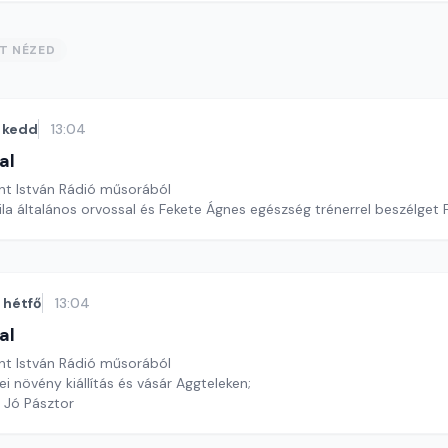
ST NÉZED
kedd
13:04
al
nt István Rádió műsorából
la általános orvossal és Fekete Ágnes egészség trénerrel beszélget 
hétfő
13:04
al
nt István Rádió műsorából
i növény kiállítás és vásár Aggteleken;
a Jó Pásztor