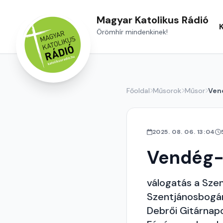
Magyar Katolikus Rádió
Örömhír mindenkinek!
Főoldal
Műsorok
Műsor
Ven
2025. 08. 06. 13:04
Vendég-
válogatás a Sze
Szentjánosbogá
Debrői Gitárnap