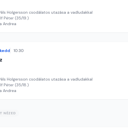
 Nils Holgersson csodálatos utazása a vadludakkal
lf Péter (35/19.)
ga Andrea
kedd
10:30
z
 Nils Holgersson csodálatos utazása a vadludakkal
lf Péter (35/18.)
ga Andrea
ST NÉZED