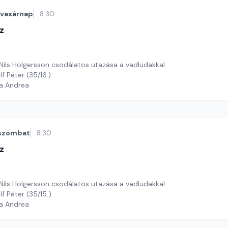
vasárnap
8:30
z
 Nils Holgersson csodálatos utazása a vadludakkal
f Péter (35/16.)
ga Andrea
szombat
8:30
z
 Nils Holgersson csodálatos utazása a vadludakkal
lf Péter (35/15.)
ga Andrea