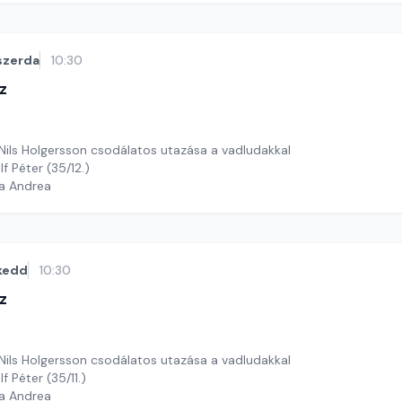
szerda
10:30
z
 Nils Holgersson csodálatos utazása a vadludakkal
f Péter (35/12.)
ga Andrea
kedd
10:30
z
 Nils Holgersson csodálatos utazása a vadludakkal
f Péter (35/11.)
ga Andrea