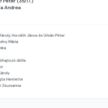
f Péter (35/17.)
ga Andrea
Károly, Horváth János és Urbán Péter
vény Mária
nika
sóhajtozó diófa
or
Károly
gös Henriette
i Zsuzsanna