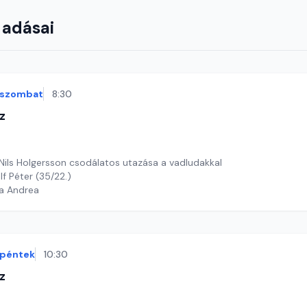
 adásai
szombat
8:30
z
 Nils Holgersson csodálatos utazása a vadludakkal
lf Péter (35/22.)
ga Andrea
péntek
10:30
z