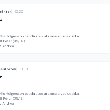
péntek
10:30
z
 Nils Holgersson csodálatos utazása a vadludakkal
lf Péter (35/14.)
ga Andrea
csütörtök
10:30
z
 Nils Holgersson csodálatos utazása a vadludakkal
f Péter (35/13.)
ga Andrea