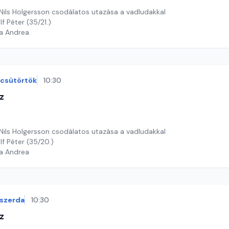
 Nils Holgersson csodálatos utazása a vadludakkal
f Péter (35/21.)
ga Andrea
csütörtök
10:30
z
 Nils Holgersson csodálatos utazása a vadludakkal
lf Péter (35/20.)
ga Andrea
szerda
10:30
z