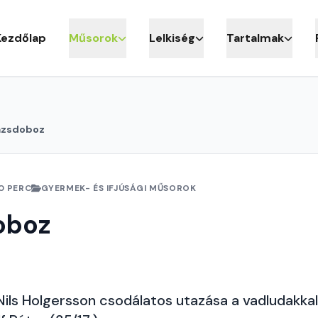
Kezdőlap
Műsorok
Lelkiség
Tartalmak
ázsdoboz
0 PERC
GYERMEK- ÉS IFJÚSÁGI MŰSOROK
oboz
Nils Holgersson csodálatos utazása a vadludakkal