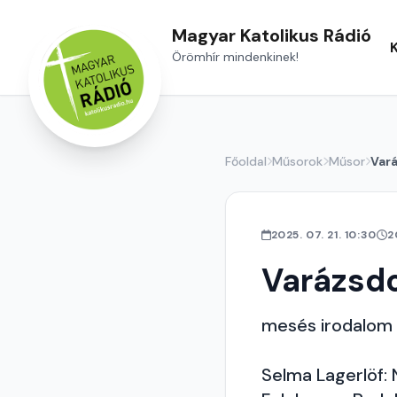
Magyar Katolikus Rádió
Örömhír mindenkinek!
Főoldal
Műsorok
Műsor
Var
2025. 07. 21. 10:30
2
Varázsd
mesés irodalom
Selma Lagerlöf: 