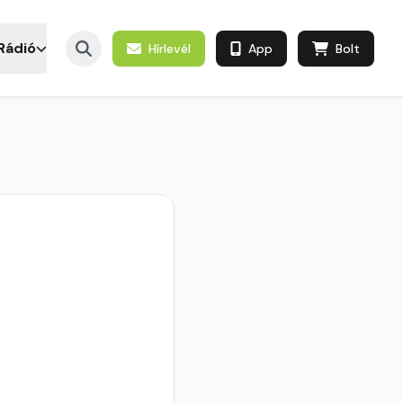
Rádió
Hírlevél
App
Bolt