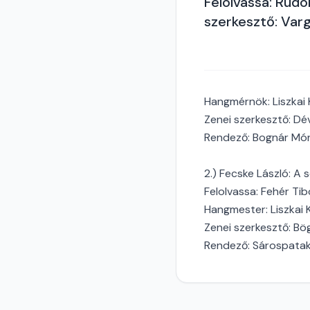
Felolvassa: Rudol
szerkesztő: Var
Hangmérnök: Liszkai 
Zenei szerkesztő: Dé
Rendező: Bognár Mó
2.) Fecske László: A 
Felolvassa: Fehér Tib
Hangmester: Liszkai 
Zenei szerkesztő: Bö
Rendező: Sárospatak