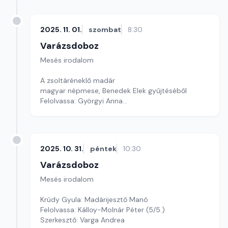
2025. 11. 01.
szombat
8:30
Varázsdoboz
Mesés irodalom
A zsoltáréneklő madár
magyar népmese, Benedek Elek gyűjtéséből
Felolvassa: Györgyi Anna
Szerkesztő: Varga Andrea
2025. 10. 31.
péntek
10:30
Varázsdoboz
Mesés irodalom
Krúdy Gyula: Madárijesztő Manó
Felolvassa: Kálloy-Molnár Péter (5/5.)
Szerkesztő: Varga Andrea