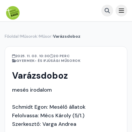
Főoldal
Műsorok
Műsor
Varázsdoboz
2025. 11. 03. 10:30
20 PERC
GYERMEK- ÉS IFJÚSÁGI MŰSOROK
Varázsdoboz
mesés irodalom
Schmidt Egon: Mesélő állatok
Felolvassa: Mécs Károly (5/1.)
Szerkesztő: Varga Andrea