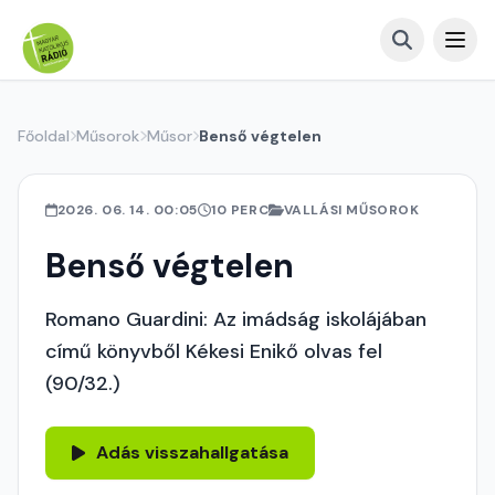
Főoldal
Műsorok
Műsor
Benső végtelen
2026. 06. 14. 00:05
10 PERC
VALLÁSI MŰSOROK
Benső végtelen
Romano Guardini: Az imádság iskolájában
című könyvből Kékesi Enikő olvas fel
(90/32.)
Adás visszahallgatása