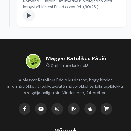
Romano Guardini: Az imádság iskolájában című
könyvből Kékesi Enikő olvas fel. (90/23.)
Magyar Katolikus Rádió
Örömhír mindenkinek!
A Magyar Katolikus Rádió küldetése, hogy hiteles
információkkal, értékközvetítő műsorokkal és lelki táplálékkal
szolgálja hallgatóit. Minden nap, 24 órában.
Műsorok