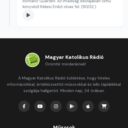
Romano Guardini: Az imádság iskolájában című
könyvből Kékesi Enikő olvas fel. (90/22.)
Magyar Katolikus Rádió
Örömhír mindenkinek!
A Magyar Katolikus Rádió küldetése, hogy hiteles
információkkal, értékközvetítő műsorokkal és lelki táplálékkal
szolgálja hallgatóit. Minden nap, 24 órában.
Műsorok