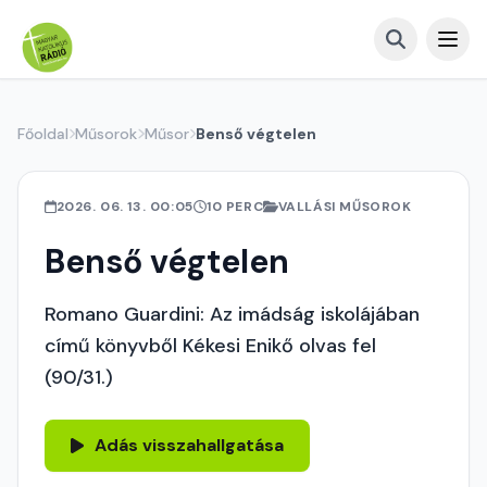
Főoldal
Műsorok
Műsor
Benső végtelen
2026. 06. 13. 00:05
10 PERC
VALLÁSI MŰSOROK
Benső végtelen
Romano Guardini: Az imádság iskolájában
című könyvből Kékesi Enikő olvas fel
(90/31.)
Adás visszahallgatása