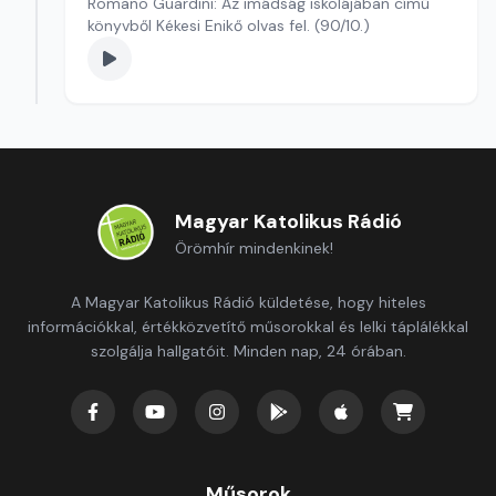
Romano Guardini: Az imádság iskolájában című
könyvből Kékesi Enikő olvas fel. (90/10.)
Magyar Katolikus Rádió
Örömhír mindenkinek!
A Magyar Katolikus Rádió küldetése, hogy hiteles
információkkal, értékközvetítő műsorokkal és lelki táplálékkal
szolgálja hallgatóit. Minden nap, 24 órában.
Műsorok