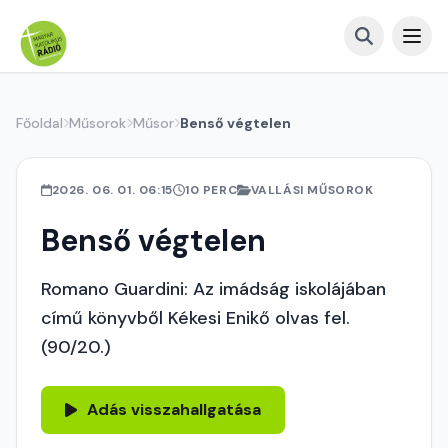
Főoldal
Műsorok
Műsor
Benső végtelen
2026. 06. 01. 06:15
10 PERC
VALLÁSI MŰSOROK
Benső végtelen
Romano Guardini: Az imádság iskolájában
című könyvből Kékesi Enikő olvas fel.
(90/20.)
Adás visszahallgatása