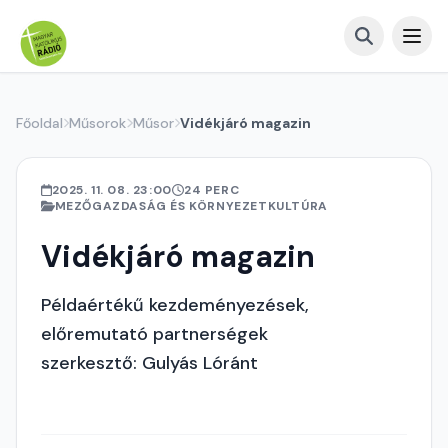
Főoldal
Műsorok
Műsor
Vidékjáró magazin
2025. 11. 08. 23:00
24 PERC
MEZŐGAZDASÁG ÉS KÖRNYEZETKULTÚRA
Vidékjáró magazin
Példaértékű kezdeményezések,
előremutató partnerségek
szerkesztő: Gulyás Lóránt