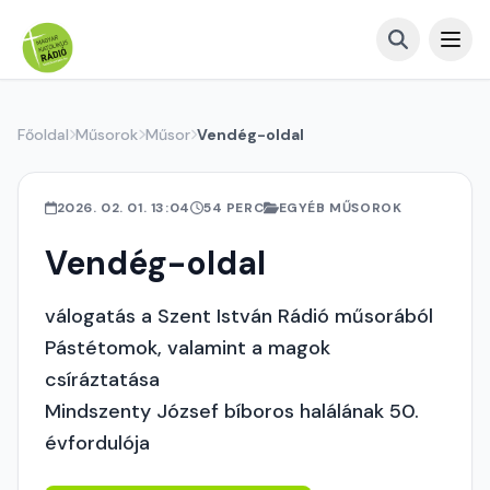
Főoldal
Műsorok
Műsor
Vendég-oldal
2026. 02. 01. 13:04
54 PERC
EGYÉB MŰSOROK
Vendég-oldal
válogatás a Szent István Rádió műsorából
Pástétomok, valamint a magok
csíráztatása
Mindszenty József bíboros halálának 50.
évfordulója