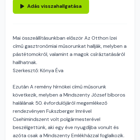
Adás visszahallgatása
Mai összeállításunkban először Az Otthon ízei
című gasztronómiai műsorunkat hallják, melyben a
pástétomokról, valamint a magok csíráztatásáról
hallhatnak.
Szerkesztő: Kónya Éva
Ezután A remény hírnökei című műsorunk
következik, melyben a Mindszenty József bíboros
halálának 50. évfordulójáról megemlékező
rendezvényen Fukszberger Imrével
Csehimindszent volt polgármesterével
beszélgettünk, aki egy éve nyugdíjba vonult és
azóta csak a Mindszenty Emlékházzal foglalkozik.