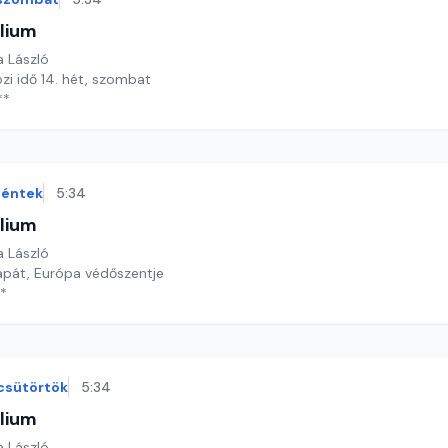
lium
a László
özi idő 14. hét, szombat
**
éntek
5:34
lium
a László
pát, Európa védőszentje
**
csütörtök
5:34
lium
a László