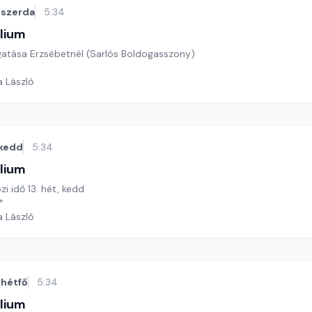
szerda
5:34
lium
gatása Erzsébetnél (Sarlós Boldogasszony)
a László
kedd
5:34
lium
zi idő 13. hét, kedd
*
a László
hétfő
5:34
lium