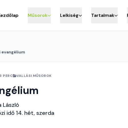
Kezdőlap
Műsorok
Lelkiség
Tartalmak
i evangélium
3 PERC
VALLÁSI MŰSOROK
angélium
a László
zi idő 14. hét, szerda