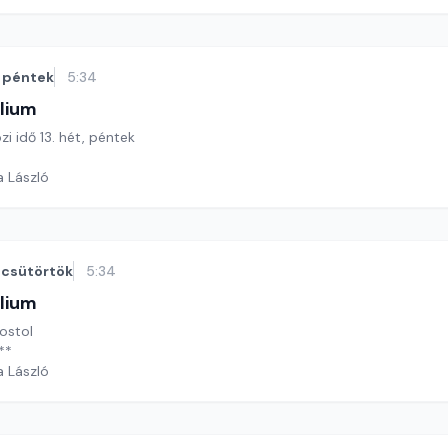
péntek
5:34
lium
zi idő 13. hét, péntek
a László
csütörtök
5:34
lium
ostol
**
a László