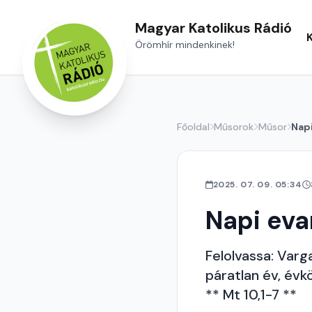
Magyar Katolikus Rádió
Örömhír mindenkinek!
Főoldal
Műsorok
Műsor
Nap
2025. 07. 09. 05:34
Napi ev
Felolvassa: Varg
páratlan év, évkö
** Mt 10,1-7 **