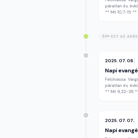
páratlan év, évkö
** Mt 10,7-15 **
ÉPP EZT AZ ADÁ
2025. 07. 08.
Napi evangé
Felolvassa: Varg
páratlan év, évkö
** Mt 9,32-38 *
2025. 07. 07.
Napi evangé