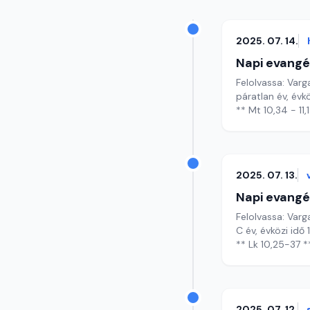
2025. 07. 14.
Napi evangé
Felolvassa: Varg
páratlan év, évkö
** Mt 10,34 - 11,1
2025. 07. 13.
Napi evangé
Felolvassa: Varg
C év, évközi idő
** Lk 10,25-37 *
2025. 07. 12.