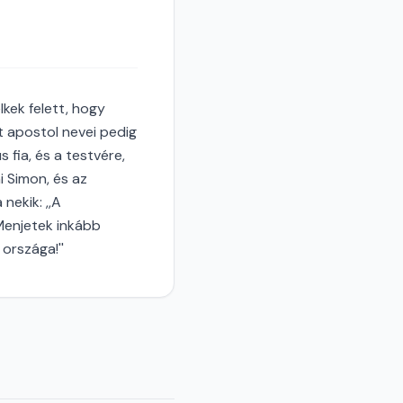
lkek felett, hogy
 apostol nevei pedig
 fia, és a testvére,
i Simon, és az
nekik: ,,A
Menjetek inkább
országa!''