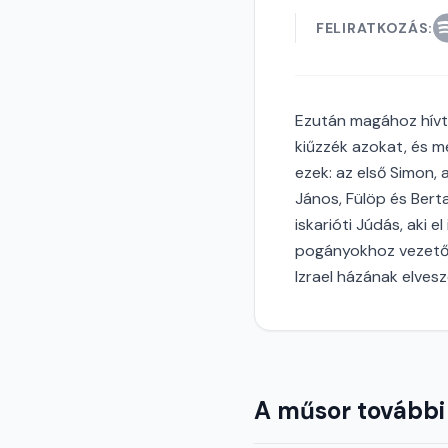
FELIRATKOZÁS:
Ezután magához hívta 
kiűzzék azokat, és m
ezek: az első Simon, 
János, Fülöp és Berta
iskarióti Júdás, aki e
pogányokhoz vezető ú
Izrael házának elvesz
A műsor további