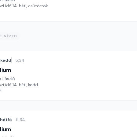
zi idő 14. hét, csütörtök
ST NÉZED
kedd
5:34
lium
a László
zi idő 14. hét, kedd
*
hétfő
5:34
lium