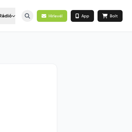
Rádió
Hírlevél
App
Bolt