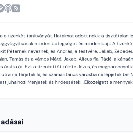
a tizenkét tanítványát. Hatalmat adott nekik a tisztátalan le
eggyógyítsanak minden betegséget és minden bajt. A tizenkét
akit Péternek neveznek, és András, a testvére, Jakab, Zebedeus
lan, Tamás és a vámos Máté, Jakab, Alfeus fia, Tádé, a kánaán
l is árulta őt. Ezt a tizenkettőt küldte Jézus, és megparancsolta 
tra ne térjetek le, és szamaritánus városba ne lépjetek be! 
ett juhaihoz! Menjetek és hirdessétek: ,,Elközelgett a mennyek 
 adásai