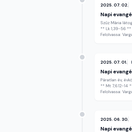
2025. 07. 02.
Napi evangé
Szűz Mária láto
** Lk 1,39-56 **
Felolvassa: Varg
2025. 07. 01.
Napi evangé
Páratlan év, évkö
** Mt 7,6.12-14 *
Felolvassa: Varg
2025. 06. 30.
Napi evangé