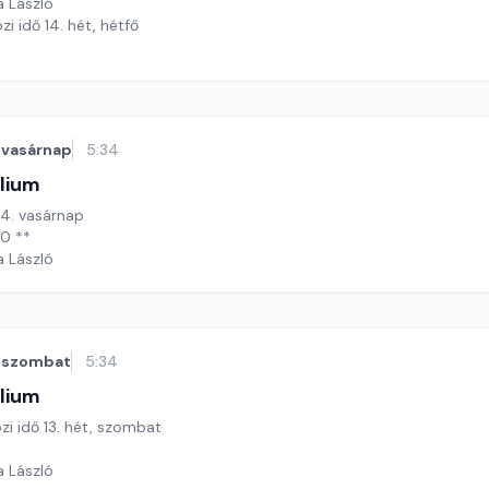
a László
zi idő 14. hét, hétfő
*
vasárnap
5:34
lium
 14. vasárnap
20 **
a László
szombat
5:34
lium
özi idő 13. hét, szombat
a László