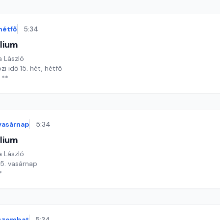
hétfő
5:34
lium
a László
zi idő 15. hét, hétfő
 **
vasárnap
5:34
lium
a László
 15. vasárnap
*
szombat
5:34