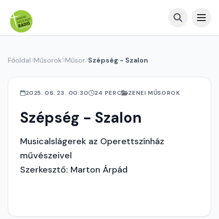
Főoldal
Műsorok
Műsor
Szépség - Szalon
2025. 06. 23. 00:30
24 PERC
ZENEI MŰSOROK
Szépség - Szalon
Musicalslágerek az Operettszínház
művészeivel
Szerkesztő: Marton Árpád