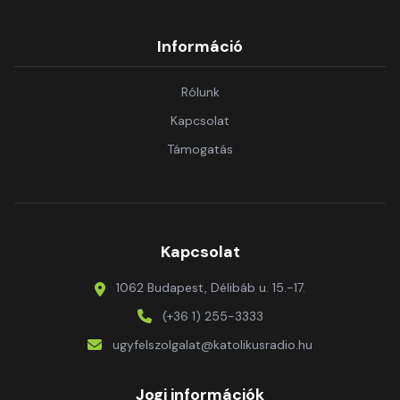
Információ
Rólunk
Kapcsolat
Támogatás
Kapcsolat
1062 Budapest, Délibáb u. 15.-17.
(+36 1) 255-3333
ugyfelszolgalat@katolikusradio.hu
Jogi információk