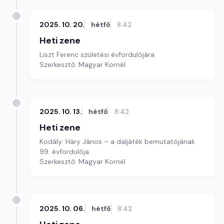
2025. 10. 20.
hétfő
8:42
Heti zene
Liszt Ferenc születési évfordulójára
Szerkesztő: Magyar Kornél
2025. 10. 13.
hétfő
8:42
Heti zene
Kodály: Háry János – a daljáték bemutatójának
99. évfordulója
Szerkesztő: Magyar Kornél
2025. 10. 06.
hétfő
8:42