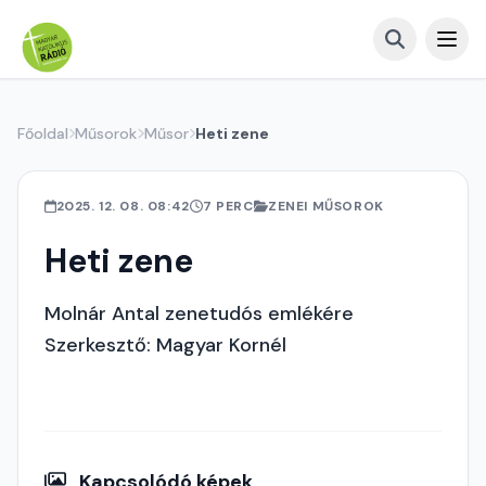
Főoldal
Műsorok
Műsor
Heti zene
2025. 12. 08. 08:42
7 PERC
ZENEI MŰSOROK
Heti zene
Molnár Antal zenetudós emlékére
Szerkesztő: Magyar Kornél
Kapcsolódó képek