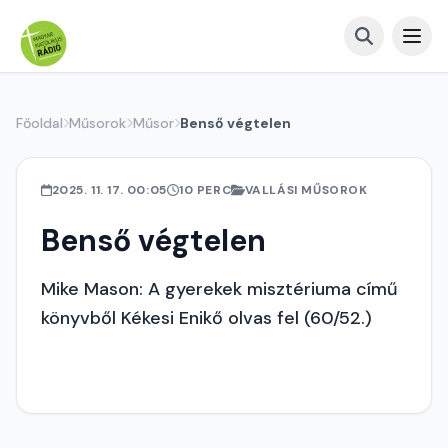
Főoldal
Műsorok
Műsor
Benső végtelen
2025. 11. 17. 00:05
10 PERC
VALLÁSI MŰSOROK
Benső végtelen
Mike Mason: A gyerekek misztériuma című
könyvből Kékesi Enikő olvas fel (60/52.)