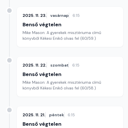
2025. 11. 23.
vasárnap
6:15
Benső végtelen
Mike Mason: A gyerekek misztériuma című
könyvből Kékesi Enikő olvas fel (60/59.)
2025. 11. 22.
szombat
6:15
Benső végtelen
Mike Mason: A gyerekek misztériuma című
könyvből Kékesi Enikő olvas fel (60/58.)
2025. 11. 21.
péntek
6:15
Benső végtelen