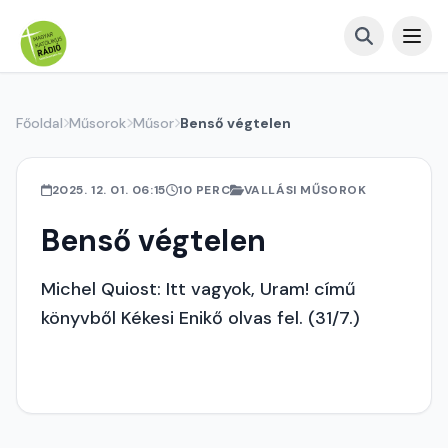
Főoldal
Műsorok
Műsor
Benső végtelen
2025. 12. 01. 06:15
10 PERC
VALLÁSI MŰSOROK
Benső végtelen
Michel Quiost: Itt vagyok, Uram! című
könyvből Kékesi Enikő olvas fel. (31/7.)