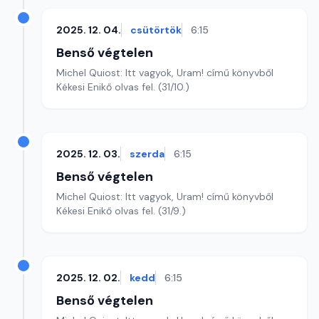
2025. 12. 04.
csütörtök
6:15
Benső végtelen
Michel Quiost: Itt vagyok, Uram! című könyvből
Kékesi Enikő olvas fel. (31/10.)
2025. 12. 03.
szerda
6:15
Benső végtelen
Michel Quiost: Itt vagyok, Uram! című könyvből
Kékesi Enikő olvas fel. (31/9.)
2025. 12. 02.
kedd
6:15
Benső végtelen