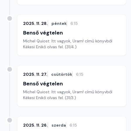
2025. 11. 28.
péntek
6:15
Benső végtelen
Michel Quiost: Itt vagyok, Uram! című könyvből
Kékesi Enikő olvas fel. (31/4.)
2025. 11. 27.
csütörtök
6:15
Benső végtelen
Michel Quiost: Itt vagyok, Uram! című könyvből
Kékesi Enikő olvas fel. (31/3.)
2025. 11. 26.
szerda
6:15