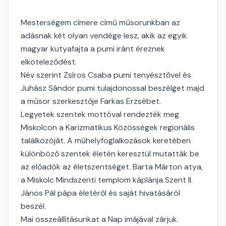
Mesterségem címere című műsorunkban az
adásnak két olyan vendége lesz, akik az egyik
magyar kutyafajta a pumi iránt éreznek
elköteleződést.
Név szerint Zsíros Csaba pumi tenyésztővel és
Juhász Sándor pumi tulajdonossal beszélget majd
a műsor szerkesztője Farkas Erzsébet.
Legyetek szentek mottóval rendezték meg
Miskolcon a Karizmatikus Közösségek regionális
találkozóját. A műhelyfoglalkozások keretében
különböző szentek életén keresztül mutatták be
az előadók az életszentséget. Barta Márton atya,
a Miskolc Mindszenti templom káplánja Szent II.
János Pál pápa életéről és saját hivatásáról
beszél.
Mai összeállításunkat a Nap imájával zárjuk.