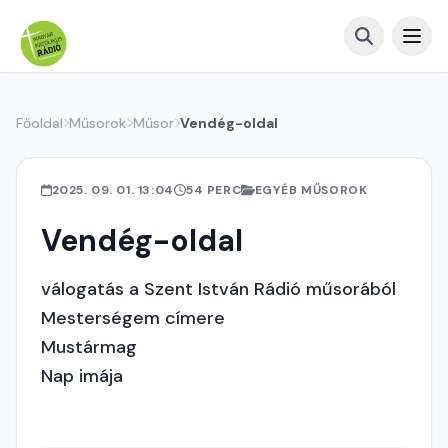
Főoldal
Műsorok
Műsor
Vendég-oldal
2025. 09. 01. 13:04
54 PERC
EGYÉB MŰSOROK
Vendég-oldal
válogatás a Szent István Rádió műsorából
Mesterségem címere
Mustármag
Nap imája