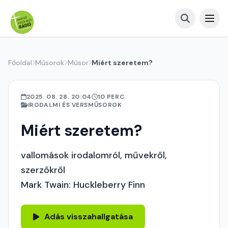
Főoldal
Műsorok
Műsor
Miért szeretem?
2025. 08. 28. 20:04
10 PERC
IRODALMI ÉS VERSMŰSOROK
Miért szeretem?
vallomások irodalomról, művekről,
szerzőkről
Mark Twain: Huckleberry Finn
Adás visszahallgatása