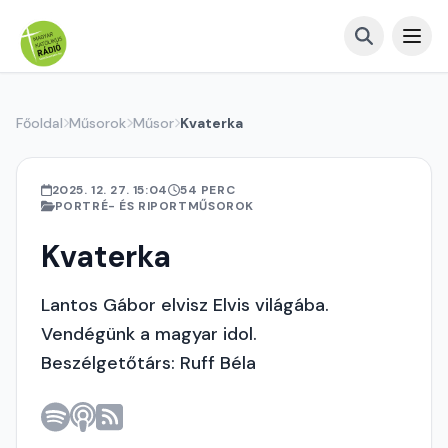
Főoldal
Műsorok
Műsor
Kvaterka
2025. 12. 27. 15:04
54 PERC
PORTRÉ- ÉS RIPORTMŰSOROK
Kvaterka
Lantos Gábor elvisz Elvis világába.
Vendégünk a magyar idol.
Beszélgetőtárs: Ruff Béla