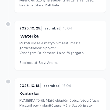
Ferenc és Szőnyi Erzsébet díjas zenei rendező.
Beszélgetőtárs: Ruff Béla
2025. 10. 25.
szombat
15:04
Kvaterka
Mi köti össze a matyó hímzést, meg a
gördeszkások cipőjét?
Vendégem Dr. Kemecsi Lajos főigazgató.
Szerkesztő: Sályi András
2025. 10. 18.
szombat
15:04
Kvaterka
KVATERKA.Török Máté előadóművész,fotográfus,a
Misztrál egyik alapítótagja Máry Szabó Eszter