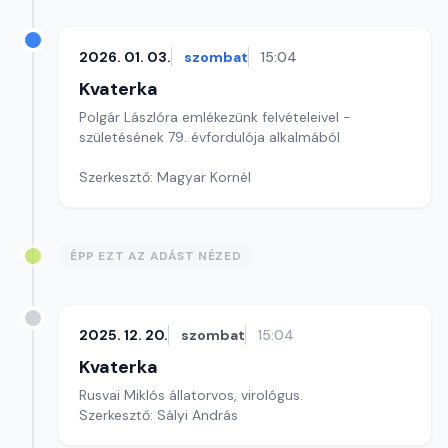
2026. 01. 03.
szombat
15:04
Kvaterka
Polgár Lászlóra emlékezünk felvételeivel -
születésének 79. évfordulója alkalmából
Szerkesztő: Magyar Kornél
ÉPP EZT AZ ADÁST NÉZED
2025. 12. 20.
szombat
15:04
Kvaterka
Rusvai Miklós állatorvos, virológus.
Szerkesztő: Sályi András