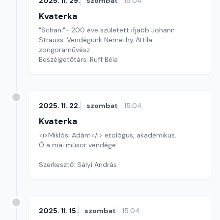
2025. 11. 29.
szombat
15:04
Kvaterka
"Schani"- 200 éve született ifjabb Johann
Strauss. Vendégünk Némethy Attila
zongoraművész
Beszélgetőtárs: Ruff Béla
2025. 11. 22.
szombat
15:04
Kvaterka
<i>Miklósi Adám</i> etológus, akadémikus.
Ő a mai műsor vendége.
Szerkesztő: Sályi András
2025. 11. 15.
szombat
15:04