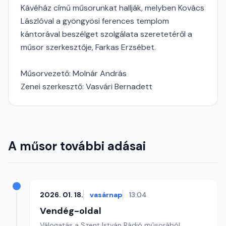
Kávéház című műsorunkat hallják, melyben Kovács
Lászlóval a gyöngyösi ferences templom
kántorával beszélget szolgálata szeretetéről a
műsor szerkesztője, Farkas Erzsébet.
Műsorvezető: Molnár András
Zenei szerkesztő: Vasvári Bernadett
A műsor további adásai
2026. 01. 18.
vasárnap
13:04
Vendég-oldal
Válogatás a Szent István Rádió műsorából