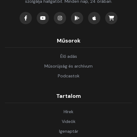
szolgálja hallgatóit. Minden nap, 24 órában.
Műsorok
Élő adás
Műsorújság és archívum
Podcastok
Tartalom
Hírek
Videók
Igenaptár