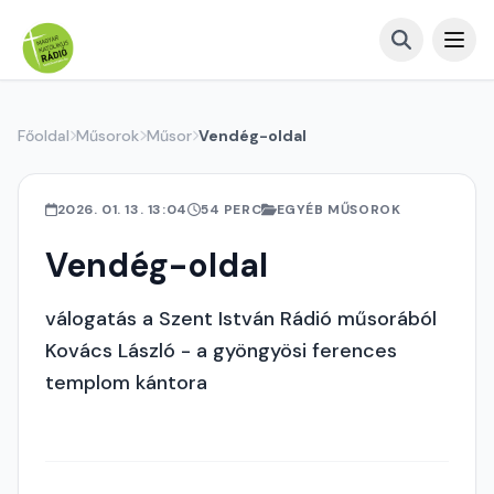
Főoldal
Műsorok
Műsor
Vendég-oldal
2026. 01. 13. 13:04
54 PERC
EGYÉB MŰSOROK
Vendég-oldal
válogatás a Szent István Rádió műsorából
Kovács László - a gyöngyösi ferences
templom kántora