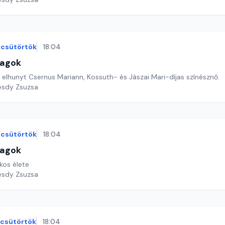
csütörtök
18:04
lagok
 elhunyt Csernus Mariann, Kossuth- és Jászai Mari-díjas színésznő.
esdy Zsuzsa
csütörtök
18:04
lagok
kos élete
esdy Zsuzsa
csütörtök
18:04