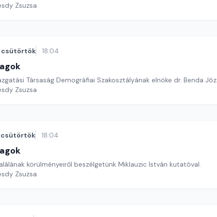
esdy Zsuzsa
csütörtök
18:04
lagok
zgatási Társaság Demográfiai Szakosztályának elnöke dr. Benda Józ
esdy Zsuzsa
csütörtök
18:04
lagok
halálának körülményeiről beszélgetünk Miklauzic István kutatóval.
esdy Zsuzsa