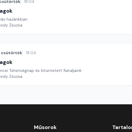
csütörtök
18:04
lagok
ás hazánkban.
esdy Zsuzsa
csütörtök
18:04
lagok
cei Tehetségnap és kitüntetett fiataljaink
esdy Zsuzsa
Műsorok
Tartal