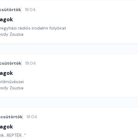
csütörtök
18:04
lagok
egyházi rádiós irodalmi folyóirat
esdy Zsuzsa
csütörtök
18:04
lagok
ménység textilművészei
esdy Zsuzsa
csütörtök
18:04
lagok
ik...REPTÉR..."