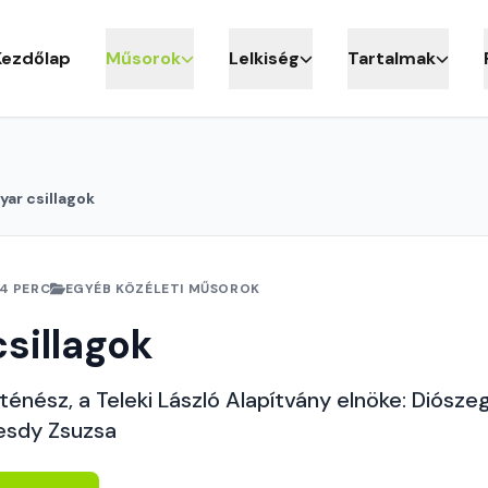
Kezdőlap
Műsorok
Lelkiség
Tartalmak
ar csillagok
4 PERC
EGYÉB KÖZÉLETI MŰSOROK
sillagok
ténész, a Teleki László Alapítvány elnöke: Diószeg
esdy Zsuzsa