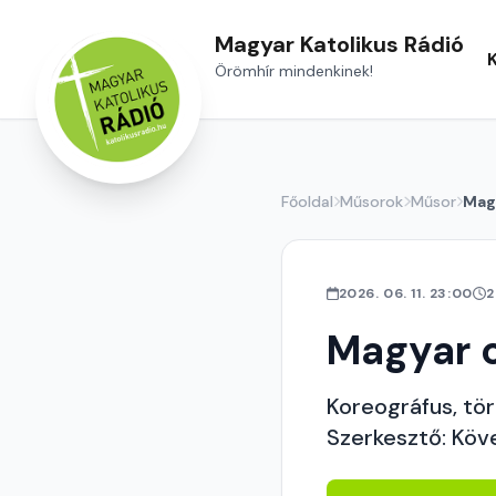
Magyar Katolikus Rádió
Örömhír mindenkinek!
Főoldal
Műsorok
Műsor
Magy
2026. 06. 11. 23:00
2
Magyar c
Koreográfus, tör
Szerkesztő: Köv