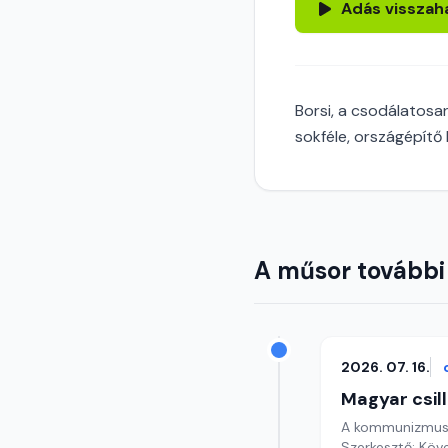
Adás visszah
Borsi, a csodálatosan
sokféle, országépítő 
A műsor további
2026. 07. 16.
Magyar csil
A kommunizmus
Szerkesztő: Köv