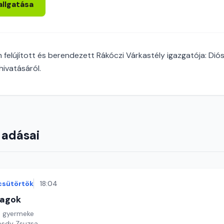
allgatása
 felújított és berendezett Rákóczi Várkastély igazgatója: Dió
hivatásáról.
 adásai
csütörtök
18:04
lagok
 gyermeke
esdy Zsuzsa