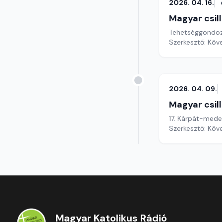
2026. 04. 16.
Magyar csil
Tehetséggondoz
Szerkesztő: Köv
2026. 04. 09.
Magyar csil
17. Kárpát-meden
Szerkesztő: Köv
Magyar Katolikus Rádió