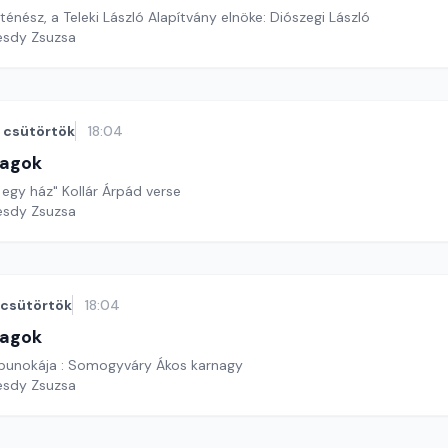
ténész, a Teleki László Alapítvány elnöke: Diószegi László
esdy Zsuzsa
csütörtök
18:04
lagok
 egy ház" Kollár Árpád verse
esdy Zsuzsa
csütörtök
18:04
lagok
épunokája : Somogyváry Ákos karnagy
esdy Zsuzsa