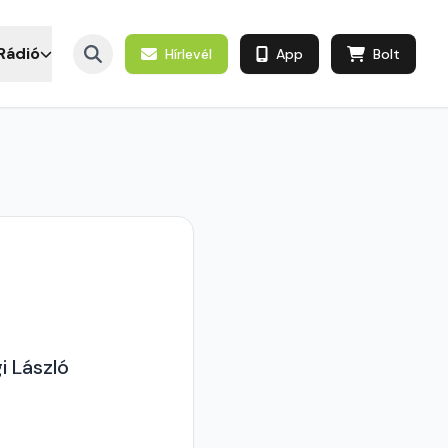
Rádió
Hírlevél
App
Bolt
i László