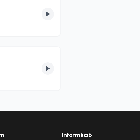
om
Információ