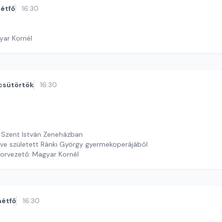
étfő
16:30
yar Kornél
csütörtök
16:30
 Szent István Zeneházban
 éve született Ránki György gyermekoperájából
orvezető: Magyar Kornél
hétfő
16:30