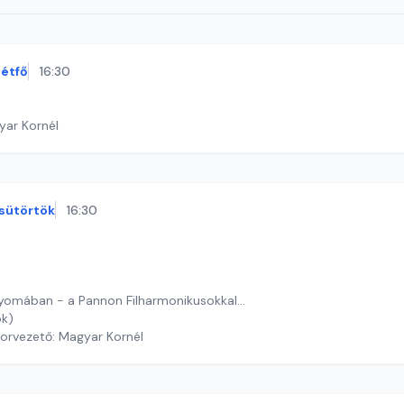
étfő
16:30
yar Kornél
sütörtök
16:30
omában - a Pannon Filharmonikusokkal...
ók)
orvezető: Magyar Kornél