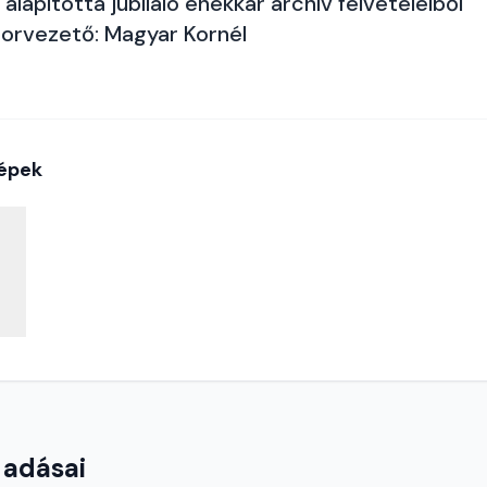
alapította jubiláló énekkar archív felvételeiből
orvezető: Magyar Kornél
épek
 adásai