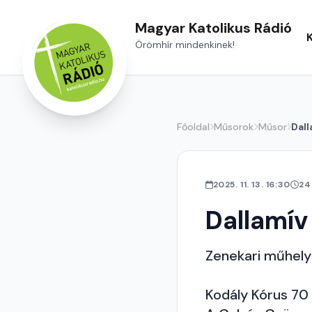
Magyar Katolikus Rádió
Örömhír mindenkinek!
Főoldal
Műsorok
Műsor
Dall
2025. 11. 13. 16:30
24
Dallamív
Zenekari műhely
Kodály Kórus 70