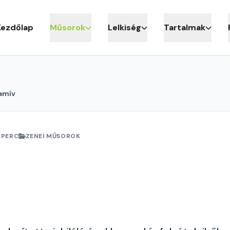
Kezdőlap
Műsorok
Lelkiség
Tartalmak
amív
 PERC
ZENEI MŰSOROK