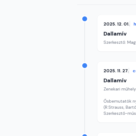
2025. 12. 01.
h
Dallamív
Szerkesztő: Mag
2025. 11. 27.
c
Dallamív
Zenekari műhely
Ősbemutatók ny
(R.Strauss, Bart
Szerkesztő-műs