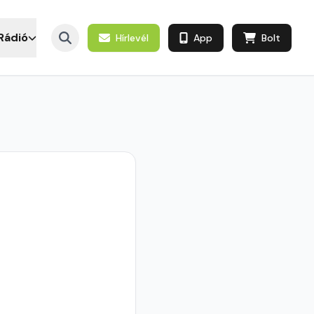
Rádió
Hírlevél
App
Bolt