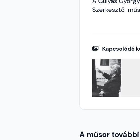
A Gulyás György 
Szerkesztő-műs
Kapcsolódó k
A műsor további