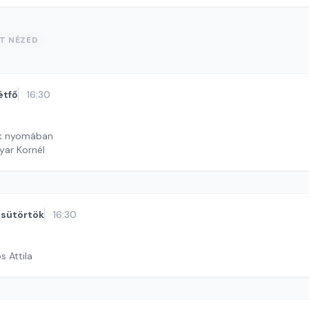
ST NÉZED
étfő
16:30
ók nyomában
yar Kornél
sütörtök
16:30
s Attila