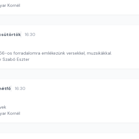
yar Kornél
csütörtök
16:30
56-os forradalomra emlékezünk versekkel, muzsikákkal.
y Szabó Eszter
hétfő
16:30
űvek
yar Kornél