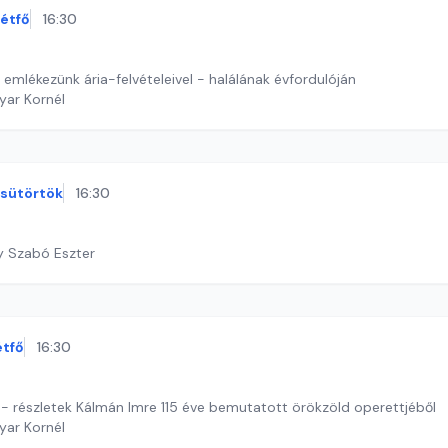
étfő
16:30
emlékezünk ária-felvételeivel - halálának évfordulóján
yar Kornél
sütörtök
16:30
y Szabó Eszter
étfő
16:30
 - részletek Kálmán Imre 115 éve bemutatott örökzöld operettjéből
yar Kornél