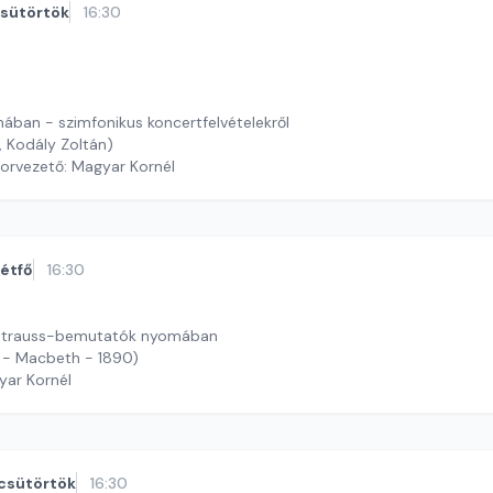
sütörtök
16:30
ában - szimfonikus koncertfelvételekről
, Kodály Zoltán)
orvezető: Magyar Kornél
étfő
16:30
rd Strauss-bemutatók nyomában
 - Macbeth - 1890)
yar Kornél
csütörtök
16:30