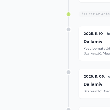
ÉPP EZT AZ ADÁ
2025. 11. 10.
h
Dallamív
Pesti bemutat
Szerkesztő: Mag
2025. 11. 06.
c
Dallamív
Szerkesztő: Boro