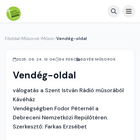
Főoldal
Műsorok
Műsor
Vendég-oldal
2025. 06. 24. 13:04
54 PERC
EGYÉB MŰSOROK
Vendég-oldal
válogatás a Szent István Rádió műsorából
Kávéház
Vendégségben Fodor Péternél a
Debreceni Nemzetközi Repülőtéren.
Szerkesztő: Farkas Erzsébet