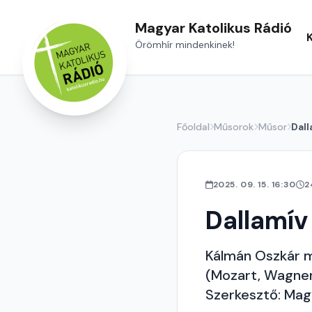
Magyar Katolikus Rádió
Örömhír mindenkinek!
Főoldal
Műsorok
Műsor
Dall
2025. 09. 15. 16:30
2
Dallamív
Kálmán Oszkár mu
(Mozart, Wagner,
Szerkesztő: Mag