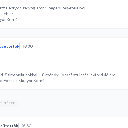
ett Henryk Szeryng archív hegedűfelvételeiből
Haebler
yar Kornél
csütörtök
16:30
i Szimfonikusokkal – Simándy József születési évfordulójára
orvezető: Magyar Kornél
ST NÉZED
sütörtök
16:30