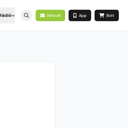
Rádió
Hírlevél
App
Bolt