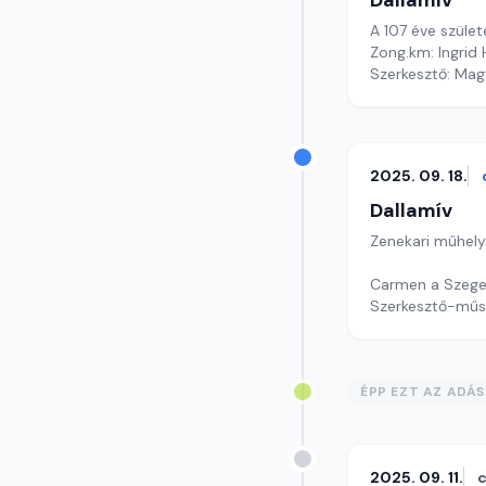
Dallamív
A 107 éve szület
Zong.km: Ingrid 
Szerkesztő: Mag
2025. 09. 18.
Dallamív
Zenekari műhely
Carmen a Szeged
Szerkesztő-műs
ÉPP EZT AZ ADÁ
2025. 09. 11.
c