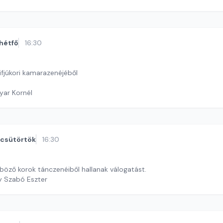
hétfő
16:30
ifjúkori kamarazenéjéből
yar Kornél
csütörtök
16:30
böző korok tánczenéiből hallanak válogatást.
y Szabó Eszter