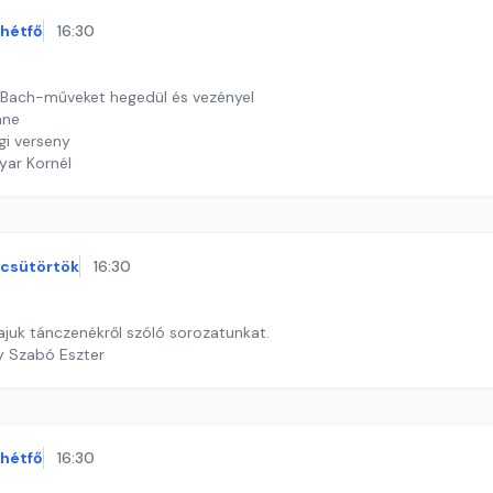
hétfő
16:30
 Bach-műveket hegedül és vezényel
nne
rgi verseny
yar Kornél
csütörtök
16:30
ajuk tánczenékről szóló sorozatunkat.
y Szabó Eszter
hétfő
16:30