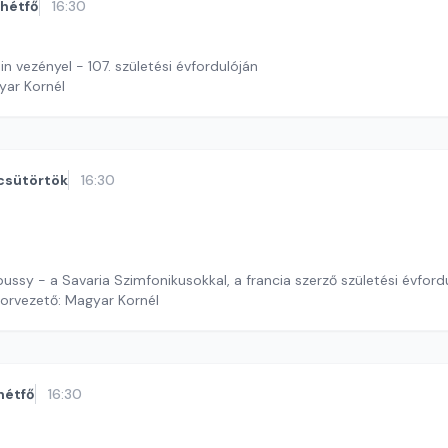
hétfő
16:30
n vezényel - 107. születési évfordulóján
yar Kornél
csütörtök
16:30
Hommage à Debussy - a Savaria Szimfonikusokkal, a francia szerző születési év
orvezető: Magyar Kornél
hétfő
16:30