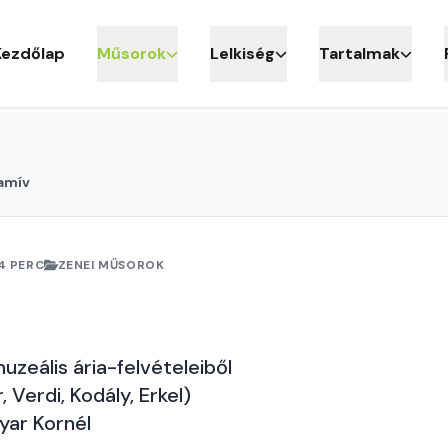
Kezdőlap
Műsorok
Lelkiség
Tartalmak
amív
4 PERC
ZENEI MŰSOROK
zeális ária-felvételeiből
 Verdi, Kodály, Erkel)
yar Kornél