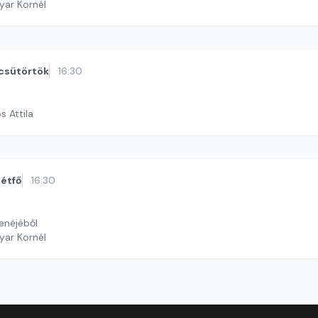
yar Kornél
csütörtök
16:30
s Attila
étfő
16:30
enéjéből
yar Kornél